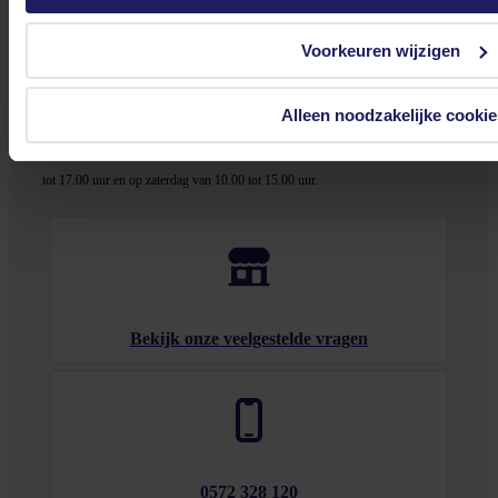
Stel jouw vragen aan onze klantenservice!
Voorkeuren wijzigen
Heb je vragen over onze producten, diensten of service? Onze deskundige
medewerker
s staan klaar om jouw vragen te beantwoorden en verwijzen je
Alleen noodzakelijke cookie
door indien nodig.
Onze klantenservice is via mail bereikbaar van maandag t/m vrijdag van 09.00
tot 17.00 uur en op zaterdag van 10.00 tot 15.00 uur.
Bekijk onze veelgestelde vragen
0572 328 120