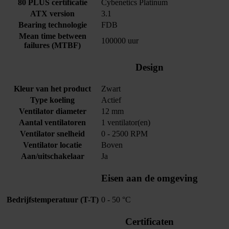
80 PLUS certificatie
Cybenetics Platinum
ATX version
3.1
Bearing technologie
FDB
Mean time between
100000 uur
failures (MTBF)
Design
Kleur van het product
Zwart
Type koeling
Actief
Ventilator diameter
12 mm
Aantal ventilatoren
1 ventilator(en)
Ventilator snelheid
0 - 2500 RPM
Ventilator locatie
Boven
Aan/uitschakelaar
Ja
Eisen aan de omgeving
Bedrijfstemperatuur (T-T)
0 - 50 °C
Certificaten