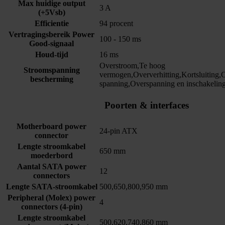
Max huidige output
3 A
(+5Vsb)
Efficientie
94 procent
Vertragingsbereik Power
100 - 150 ms
Good-signaal
Houd-tijd
16 ms
Overstroom,Te hoog
Stroomspanning
vermogen,Oververhitting,Kortsluiting
bescherming
spanning,Overspanning en inschakelin
Poorten & interfaces
Motherboard power
24-pin ATX
connector
Lengte stroomkabel
650 mm
moederbord
Aantal SATA power
12
connectors
Lengte SATA-stroomkabel
500,650,800,950 mm
Peripheral (Molex) power
4
connectors (4-pin)
Lengte stroomkabel
500,620,740,860 mm