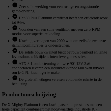
Zeer stille werking voor een rustige en ongestoorde
game-ervaring.
Het 80 Plus Platinum certificaat heeft een efficiëntiescore
tot 94%.
Voorzien van een stille ventilator met een zero-RPM
modus voor superieure koeling.
Krachtig vermogen van 2000 watt om zelfs de zwaarste
gamingconfiguraties te ondersteunen.
De solide bouwkwaliteit biedt betrouwbaarheid en lange
levensduur, zelfs tijdens intensieve gamesessies.
ATX 3.1-ondersteuning en twee 90° 12V-2x6-
connectoren leveren een indrukwekkende 600 Watt uitvoer
om je GPU krachtiger te maken.
De grote afmetingen vereisen voldoende ruimte in de
behuizing.
Productomschrijving
De X Mighty Platinum is een krachtpatser die prestaties met een
hoge capaciteit combineert met hoogwaardige industriële IC-