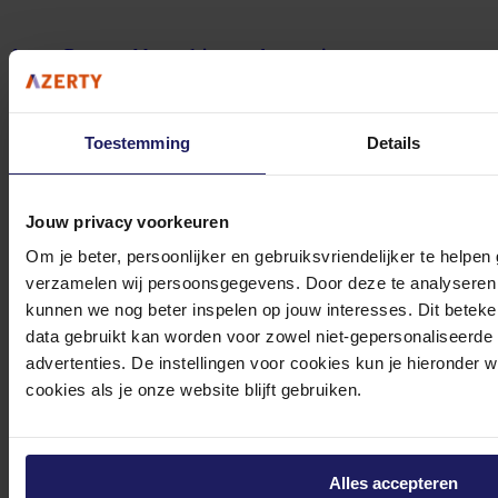
Azerty Pc-assemblage - 1 jaar ondersteuning
2-3 werkdagen
99,-
Toestemming
Details
In winkel­wagen
Jouw privacy voorkeuren
Om je beter, persoonlijker en gebruiksvriendelijker te helpen
verzamelen wij persoonsgegevens. Door deze te analyseren 
Cooler Master X Mighty Platinum 2000 230V - Voeding
kunnen we nog beter inspelen op jouw interesses. Dit beteken
data gebruikt kan worden voor zowel niet-gepersonaliseerde
ATX12V 3.1 - Cybenetics Platinum - 2000 Watt - Modulair - Actieve PFC - PCIe 5.1
- Zero RPM Mode - 135mm FDB Fan - zwart
advertenties. De instellingen voor cookies kun je hieronder 
269,-
cookies als je onze website blijft gebruiken.
Incl. 21% BTW
In winkel­wagen
Alles accepteren