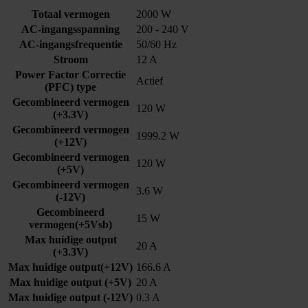
Totaal vermogen
2000 W
AC-ingangsspanning
200 - 240 V
AC-ingangsfrequentie
50/60 Hz
Stroom
12 A
Power Factor Correctie
Actief
(PFC) type
Gecombineerd vermogen
120 W
(+3.3V)
Gecombineerd vermogen
1999.2 W
(+12V)
Gecombineerd vermogen
120 W
(+5V)
Gecombineerd vermogen
3.6 W
(-12V)
Gecombineerd
15 W
vermogen(+5Vsb)
Max huidige output
20 A
(+3.3V)
Max huidige output(+12V)
166.6 A
Max huidige output (+5V)
20 A
Max huidige output (-12V)
0.3 A