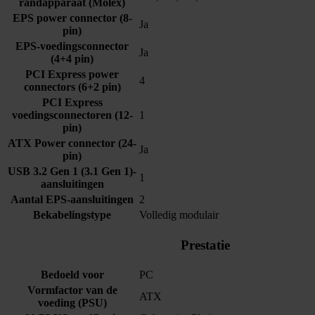
randapparaat (Molex)
EPS power connector (8-
Ja
pin)
EPS-voedingsconnector
Ja
(4+4 pin)
PCI Express power
4
connectors (6+2 pin)
PCI Express
voedingsconnectoren (12-
1
pin)
ATX Power connector (24-
Ja
pin)
USB 3.2 Gen 1 (3.1 Gen 1)-
1
aansluitingen
Aantal EPS-aansluitingen
2
Bekabelingstype
Volledig modulair
Prestatie
Bedoeld voor
PC
Vormfactor van de
ATX
voeding (PSU)