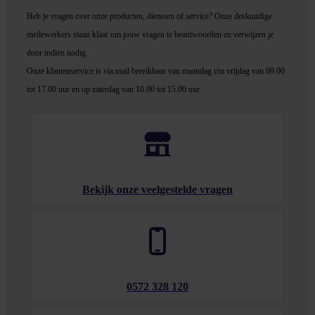
Heb je vragen over onze producten, diensten of service? Onze deskundige
medewerker
s staan klaar om jouw vragen te beantwoorden en verwijzen je
door indien nodig.
Onze klantenservice is via mail bereikbaar van maandag t/m vrijdag van 09.00
tot 17.00 uur en op zaterdag van 10.00 tot 15.00 uur.
Bekijk onze veelgestelde vragen
0572 328 120