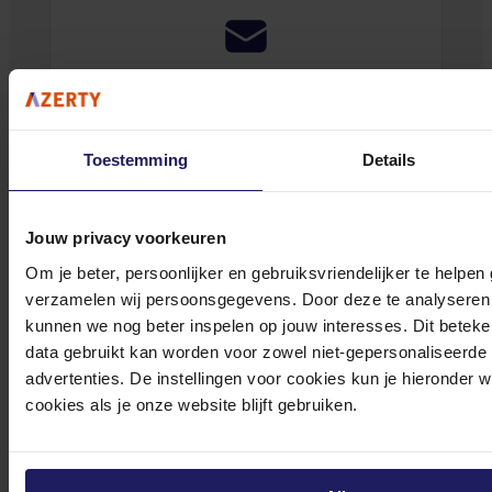
Klantenservice@azerty.nl
Toestemming
Details
Meld je aan voor onze nieuwsbrief!
Jouw privacy voorkeuren
Ontvang als eerste de beste deals in je inbox
Om je beter, persoonlijker en gebruiksvriendelijker te helpen
Meld je aan
verzamelen wij persoonsgegevens. Door deze te analyseren 
kunnen we nog beter inspelen op jouw interesses. Dit beteken
data gebruikt kan worden voor zowel niet-gepersonaliseerde
Footer
Azerty
advertenties. De instellingen voor cookies kun je hieronder 
cookies als je onze website blijft gebruiken.
Tjalkstraat 4b
8102 HG Raalte