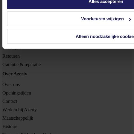
BTW nr: NL 8517.04.578.B01
Alles accepteren
KvK nr: 55425437
Voorkeuren wijzigen
Klantenservice
Bestellen
Alleen noodzakelijke cookie
Betalen
Bezorgen
Retouren
Garantie & reparatie
Over Azerty
Over ons
Openingstijden
Contact
Werken bij Azerty
Maatschappelijk
Historie