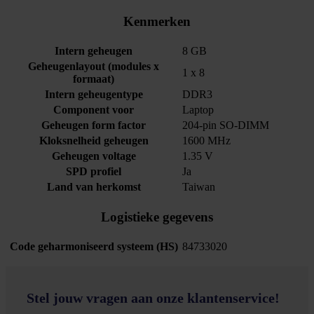
Kenmerken
Intern geheugen
8 GB
Geheugenlayout (modules x
1 x 8
formaat)
Intern geheugentype
DDR3
Component voor
Laptop
Geheugen form factor
204-pin SO-DIMM
Kloksnelheid geheugen
1600 MHz
Geheugen voltage
1.35 V
SPD profiel
Ja
Land van herkomst
Taiwan
Logistieke gegevens
Code geharmoniseerd systeem (HS)
84733020
Stel jouw vragen aan onze klantenservice!