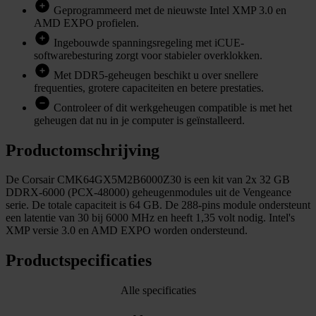
Geprogrammeerd met de nieuwste Intel XMP 3.0 en
AMD EXPO profielen.
Ingebouwde spanningsregeling met iCUE-
softwarebesturing zorgt voor stabieler overklokken.
Met DDR5-geheugen beschikt u over snellere
frequenties, grotere capaciteiten en betere prestaties.
Controleer of dit werkgeheugen compatible is met het
geheugen dat nu in je computer is geïnstalleerd.
Productomschrijving
De Corsair CMK64GX5M2B6000Z30 is een kit van 2x 32 GB
DDRX-6000 (PCX-48000) geheugenmodules uit de Vengeance
serie. De totale capaciteit is 64 GB. De 288-pins module ondersteunt
een latentie van 30 bij 6000 MHz en heeft 1,35 volt nodig. Intel's
XMP versie 3.0 en AMD EXPO worden ondersteund.
Productspecificaties
Alle specificaties