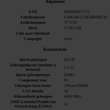
Algemeen
EAN
0840006671732
Fabrikantcode
CMK64GX5M2B6000Z30
Artikelnummer
5775787
Merk
CORSAIR
Link naar fabrikant
Campagne
Geen
Kenmerken
Intern geheugen
64 GB
Geheugenlayout (modules x
2 x 32
formaat)
Intern geheugentype
DDR5
Component voor
PC
Geheugen form factor
288-pin DIMM
CAS-latentie
30
Kloksnelheid geheugen
6000 MHz
AMD Extended Profiles for
Ja
Overclocking (EXPO)