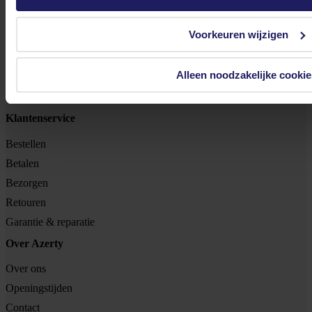
Tjalkstraat 4b
Voorkeuren wijzigen
8102 HG Raalte
BTW nr: NL 8517.04.578.B01
Alleen noodzakelijke cookie
KvK nr: 55425437
Klantenservice
Bestellen
Betalen
Bezorgen
Retouren
Garantie & reparatie
Over Azerty
Over ons
Openingstijden
Contact