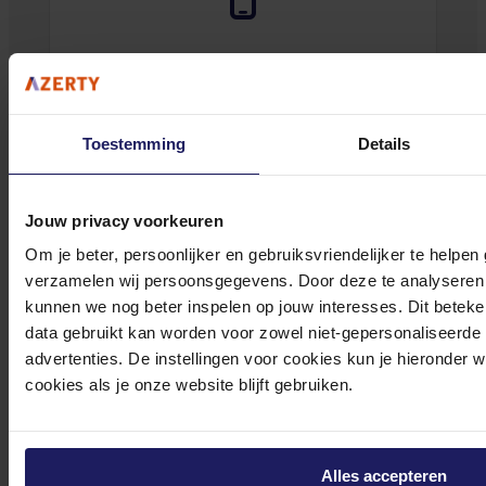
0572 328 120
Toestemming
Details
Klantenservice@azerty.nl
Jouw privacy voorkeuren
Om je beter, persoonlijker en gebruiksvriendelijker te helpen
verzamelen wij persoonsgegevens. Door deze te analyseren 
kunnen we nog beter inspelen op jouw interesses. Dit beteken
Meld je aan voor onze nieuwsbrief!
data gebruikt kan worden voor zowel niet-gepersonaliseerde
Ontvang als eerste de beste deals in je inbox
advertenties. De instellingen voor cookies kun je hieronder 
cookies als je onze website blijft gebruiken.
Meld je aan
Footer
Azerty
Alles accepteren