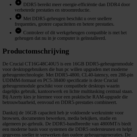
DDR5 bereikt meer energie-efficiëntie dan DDR4 door
verbeterde prestaties en stroomreductie.
Met DDR5-geheugen beschikt u over snellere
frequenties, grotere capaciteiten en betere prestaties.
Controleer of dit werkgeheugen compatible is met het
geheugen dat nu in je computer is geïnstalleerd.
Productomschrijving
De Crucial CT16G48C40U5 is een 16GB DDR5-geheugenmodule
voor desktopgebruikers die hun pc willen upgraden met moderne
geheugentechnologie. Met DDR5-4800, CL40-latency, een 288-pin
UDIMM-formaat en PC5-38400 specificatie is deze Crucial
geheugenmodule geschikt voor compatibele desktops waarin
dagelijks gebruik, kantoorwerk en lichte multitasking centraal staan.
Bij Azerty kies je hiermee voor een praktische RAM-upgrade die
betrouwbaarheid, eenvoud en DDR5-prestaties combineert.
Dankzij de 16GB capaciteit heb je voldoende werkruimte voor
browsen, documenten bewerken, media bekijken, studie en
algemeen pc-gebruik. De DDR5-bandbreedte van 4800MT/s biedt
een moderne basis voor systemen die DDR5 ondersteunen en helpt
gegevens sneller te verwerken dan oudere geheugengeneraties. De