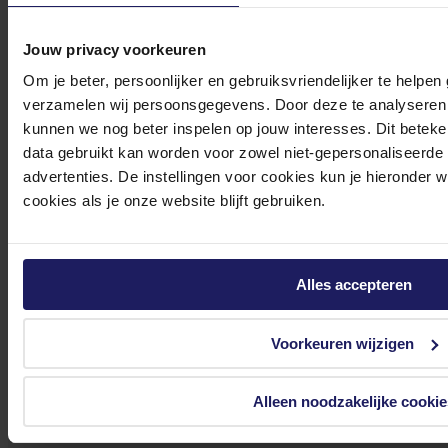
Klantenservice@azerty.nl
Jouw privacy voorkeuren
Om je beter, persoonlijker en gebruiksvriendelijker te helpen
Meld je aan voor onze nieuwsbrief!
verzamelen wij persoonsgegevens. Door deze te analyseren 
kunnen we nog beter inspelen op jouw interesses. Dit beteken
Ontvang als eerste de beste deals in je inbox
data gebruikt kan worden voor zowel niet-gepersonaliseerde
Meld je aan
advertenties. De instellingen voor cookies kun je hieronder 
cookies als je onze website blijft gebruiken.
Footer
Azerty
Alles accepteren
Tjalkstraat 4b
8102 HG Raalte
Voorkeuren wijzigen
BTW nr: NL 8517.04.578.B01
KvK nr: 55425437
Alleen noodzakelijke cookie
Klantenservice