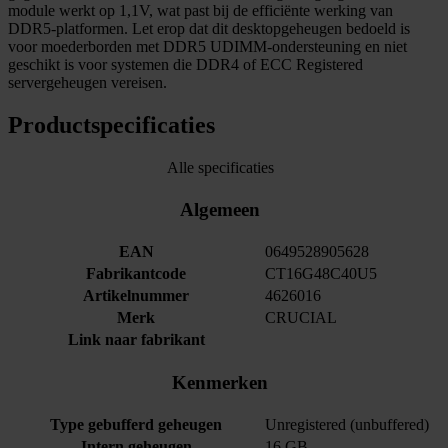
module werkt op 1,1V, wat past bij de efficiënte werking van
DDR5-platformen. Let erop dat dit desktopgeheugen bedoeld is
voor moederborden met DDR5 UDIMM-ondersteuning en niet
geschikt is voor systemen die DDR4 of ECC Registered
servergeheugen vereisen.
Productspecificaties
Alle specificaties
Algemeen
EAN
0649528905628
Fabrikantcode
CT16G48C40U5
Artikelnummer
4626016
Merk
CRUCIAL
Link naar fabrikant
Kenmerken
Type gebufferd geheugen
Unregistered (unbuffered)
Intern geheugen
16 GB