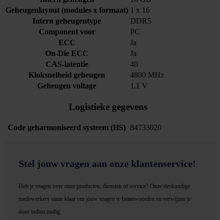
Geheugenlayout (modules x formaat)
1 x 16
Intern geheugentype
DDR5
Component voor
PC
ECC
Ja
On-Die ECC
Ja
CAS-latentie
40
Kloksnelheid geheugen
4800 MHz
Geheugen voltage
1.1 V
Logistieke gegevens
Code geharmoniseerd systeem (HS)
84733020
Stel jouw vragen aan onze klantenservice!
Heb je vragen over onze producten, diensten of service? Onze deskundige
medewerker
s staan klaar om jouw vragen te beantwoorden en verwijzen je
door indien nodig.