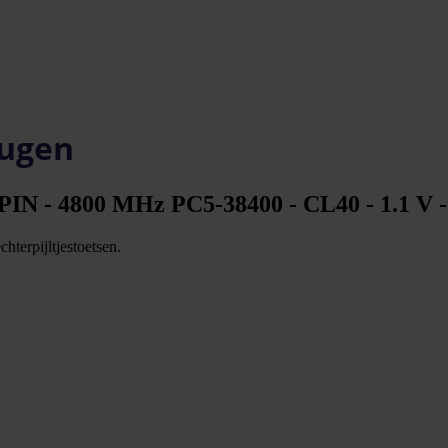
eugen
N - 4800 MHz PC5-38400 - CL40 - 1.1 V - n
hterpijltjestoetsen.