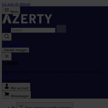
Ga naar de inhoud
Menu
Zoek
Bestellijst
Zakelijk inloggen
Zakelijk
Log in en profiteer direct van jouw zakelijke tarieven en diensten.
Inloggen
Nog geen account?
Mijn account
Winkelwagen
Pc
Toon submenu voor Pc categorie