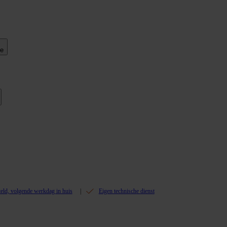
ie
teld, volgende werkdag in huis
Eigen technische dienst