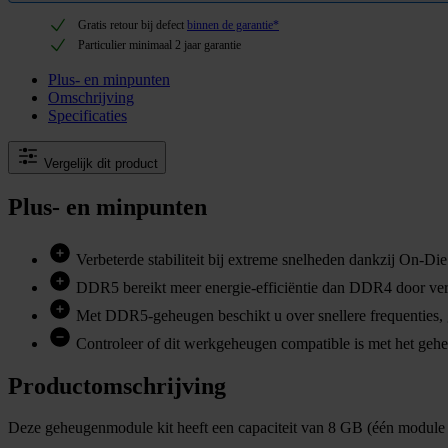
Gratis retour bij defect
binnen de garantie*
Particulier minimaal 2 jaar garantie
Plus- en minpunten
Omschrijving
Specificaties
Vergelijk dit product
Plus- en minpunten
Verbeterde stabiliteit bij extreme snelheden dankzij On-D
DDR5 bereikt meer energie-efficiëntie dan DDR4 door verbe
Met DDR5-geheugen beschikt u over snellere frequenties, gro
Controleer of dit werkgeheugen compatible is met het geheu
Productomschrijving
Deze geheugenmodule kit heeft een capaciteit van 8 GB (één modu