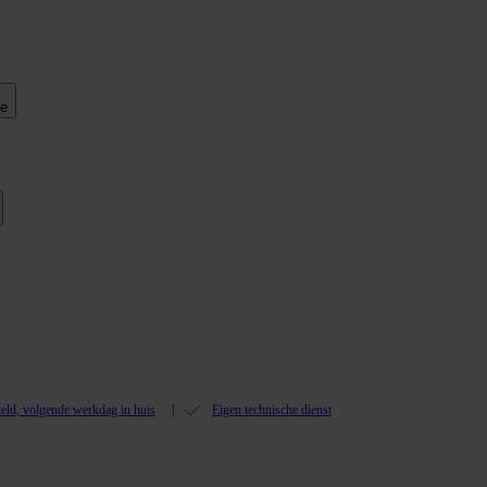
ie
teld, volgende werkdag in huis
Eigen technische dienst