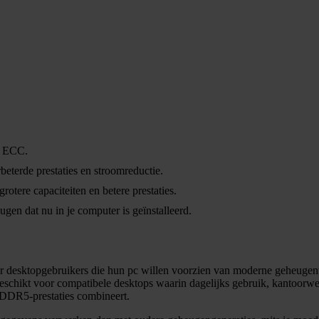
ie ECC.
terde prestaties en stroomreductie.
tere capaciteiten en betere prestaties.
gen dat nu in je computer is geïnstalleerd.
sktopgebruikers die hun pc willen voorzien van moderne geheuge
chikt voor compatibele desktops waarin dagelijks gebruik, kantoorwerk 
DDR5-prestaties combineert.