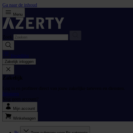
Ga naar de inhoud
Menu
Zoek
Bestellijst
Zakelijk inloggen
Zakelijk
Log in en profiteer direct van jouw zakelijke tarieven en diensten.
Inloggen
Nog geen account?
Mijn account
Winkelwagen
Pc
Toon submenu voor Pc categorie