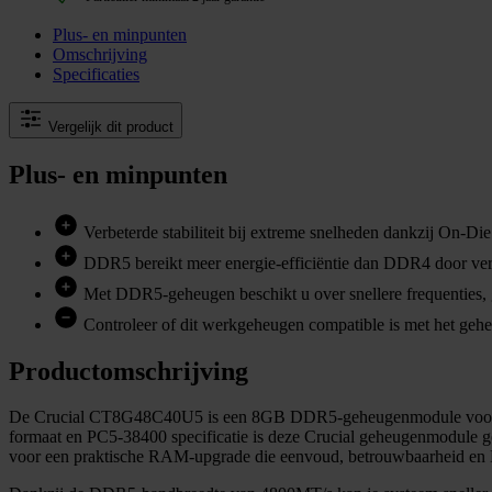
Plus- en minpunten
Omschrijving
Specificaties
Vergelijk dit product
Plus- en minpunten
Verbeterde stabiliteit bij extreme snelheden dankzij On-D
DDR5 bereikt meer energie-efficiëntie dan DDR4 door verbe
Met DDR5-geheugen beschikt u over snellere frequenties, gro
Controleer of dit werkgeheugen compatible is met het geheu
Productomschrijving
De Crucial CT8G48C40U5 is een 8GB DDR5-geheugenmodule voor de
formaat en PC5-38400 specificatie is deze Crucial geheugenmodule ges
voor een praktische RAM-upgrade die eenvoud, betrouwbaarheid en 