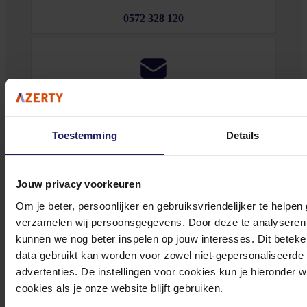
0572 328 120
Klantenservice@azerty.nl
Toestemming
Details
Meld je aan voor onze nieuwsbrief!
Jouw privacy voorkeuren
Ontvang als eerste de beste deals in je inbox
Om je beter, persoonlijker en gebruiksvriendelijker te helpen
verzamelen wij persoonsgegevens. Door deze te analyseren 
Meld je aan
kunnen we nog beter inspelen op jouw interesses. Dit beteken
data gebruikt kan worden voor zowel niet-gepersonaliseerde
Footer
Azerty
advertenties. De instellingen voor cookies kun je hieronder 
cookies als je onze website blijft gebruiken.