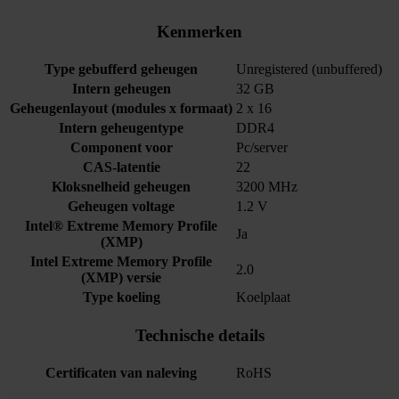
Kenmerken
Type gebufferd geheugen
Unregistered (unbuffered)
Intern geheugen
32 GB
Geheugenlayout (modules x formaat)
2 x 16
Intern geheugentype
DDR4
Component voor
Pc/server
CAS-latentie
22
Kloksnelheid geheugen
3200 MHz
Geheugen voltage
1.2 V
Intel® Extreme Memory Profile
Ja
(XMP)
Intel Extreme Memory Profile
2.0
(XMP) versie
Type koeling
Koelplaat
Technische details
Certificaten van naleving
RoHS