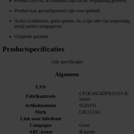
Product (en evt. accessoires) zijn uit de verpakking geweest
Product kan geconfigureerd zijn voor gebruik
Acties (cashbacks, gratis games, etc.) zijn niet van toepassing,
tenzij anders aangegeven
Originele garantie
Productspecificaties
Alle specificaties
Algemeen
EAN
CP2K16G4DFRA32A B-
Fabrikantcode
keuze
Artikelnummer
9520356
Merk
CRUCIAL
Link naar fabrikant
Campagne
Geen
ABC-keuze
B-keuze