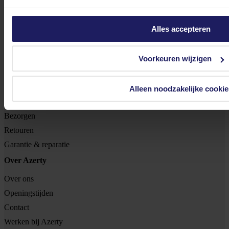
Tjalkstraat 4b
8102 HG Raalte
Alles accepteren
BTW nr: NL 8517.04.578.B01
KvK nr: 55425437
Voorkeuren wijzigen
Klantenservice
Bestellen
Alleen noodzakelijke cookie
Betalen
Bezorgen
Retouren
Garantie & reparatie
Over Azerty
Over ons
Openingstijden
Contact
Werken bij Azerty