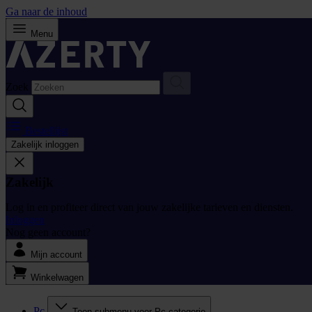
Ga naar de inhoud
Menu
Zoek
Bestellijst
Zakelijk inloggen
Zakelijk
Log in en profiteer direct van jouw zakelijke tarieven en diensten.
Inloggen
Nog geen account?
Mijn account
Winkelwagen
Pc
Toon submenu voor Pc categorie