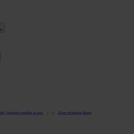
ie
teld, volgende werkdag in huis
Eigen technische dienst