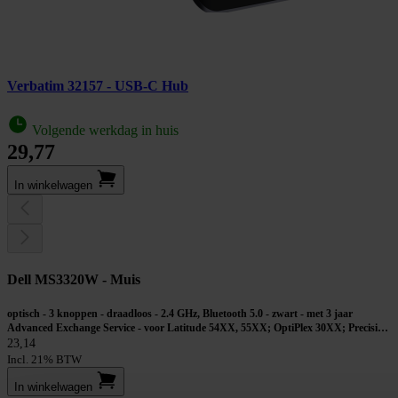
Verbatim 32157 - USB-C Hub
Volgende werkdag in huis
29,77
In winkel­wagen
Dell MS3320W - Muis
optisch - 3 knoppen - draadloos - 2.4 GHz, Bluetooth 5.0 - zwart - met 3 jaar
Advanced Exchange Service - voor Latitude 54XX, 55XX; OptiPlex 30XX; Precision
55XX, 75XX, 77XX; Vostro 15 35XX, 15 7510
23,14
Incl. 21% BTW
In winkel­wagen