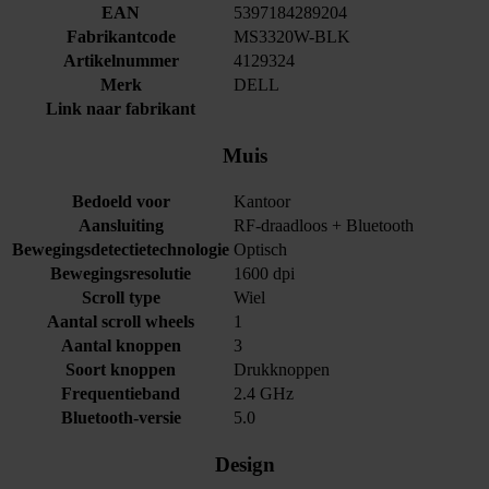
EAN
5397184289204
Fabrikantcode
MS3320W-BLK
Artikelnummer
4129324
Merk
DELL
Link naar fabrikant
Muis
Bedoeld voor
Kantoor
Aansluiting
RF-draadloos + Bluetooth
Bewegingsdetectietechnologie
Optisch
Bewegingsresolutie
1600 dpi
Scroll type
Wiel
Aantal scroll wheels
1
Aantal knoppen
3
Soort knoppen
Drukknoppen
Frequentieband
2.4 GHz
Bluetooth-versie
5.0
Design