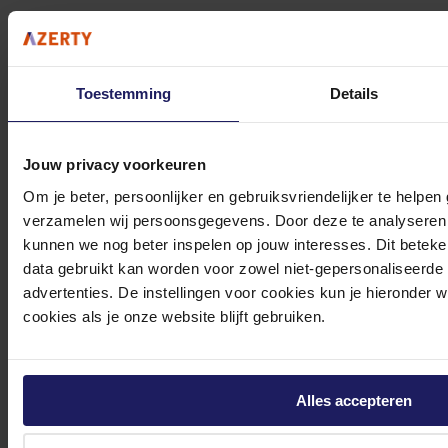
Stel jouw vragen aan onze klantenservice!
Toestemming
Details
Heb je vragen over onze producten, diensten of service? Onze deskundige
medewerker
s staan klaar om jouw vragen te beantwoorden en verwijzen je
door indien nodig.
Jouw privacy voorkeuren
Onze klantenservice is via mail bereikbaar van maandag t/m vrijdag van 09.00
Om je beter, persoonlijker en gebruiksvriendelijker te helpen
tot 17.00 uur en op zaterdag van 10.00 tot 15.00 uur.
verzamelen wij persoonsgegevens. Door deze te analyseren 
kunnen we nog beter inspelen op jouw interesses. Dit beteken
data gebruikt kan worden voor zowel niet-gepersonaliseerde
advertenties. De instellingen voor cookies kun je hieronder 
cookies als je onze website blijft gebruiken.
Bekijk onze veelgestelde vragen
Alles accepteren