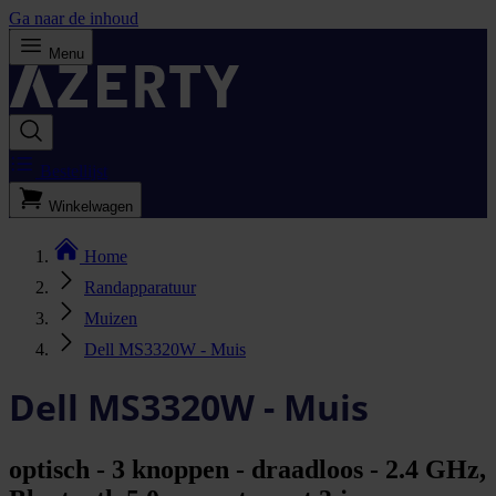
Ga naar de inhoud
Menu
Bestellijst
Winkelwagen
Home
Randapparatuur
Muizen
Dell MS3320W - Muis
Dell MS3320W - Muis
optisch - 3 knoppen - draadloos - 2.4 GHz,