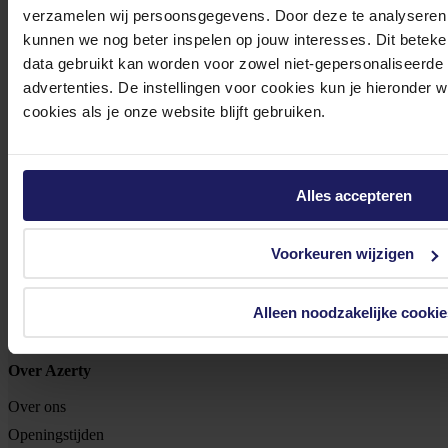
Footer
Azerty
verzamelen wij persoonsgegevens. Door deze te analyseren 
kunnen we nog beter inspelen op jouw interesses. Dit beteken
Tjalkstraat 4b
data gebruikt kan worden voor zowel niet-gepersonaliseerde
advertenties. De instellingen voor cookies kun je hieronder 
8102 HG Raalte
cookies als je onze website blijft gebruiken.
BTW nr: NL 8517.04.578.B01
KvK nr: 55425437
Klantenservice
Alles accepteren
Bestellen
Voorkeuren wijzigen
Betalen
Bezorgen
Retouren
Alleen noodzakelijke cookie
Garantie & reparatie
Over Azerty
Over ons
Openingstijden