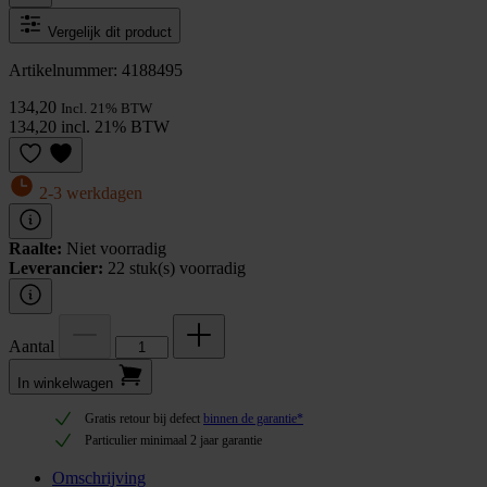
Vergelijk dit product
Artikelnummer: 4188495
134,20
Incl. 21% BTW
134,20 incl. 21% BTW
2-3 werkdagen
Raalte:
Niet voorradig
Leverancier:
22 stuk(s) voorradig
Aantal
In winkel­wagen
Gratis retour bij defect
binnen de garantie*
Particulier minimaal 2 jaar garantie
Omschrijving