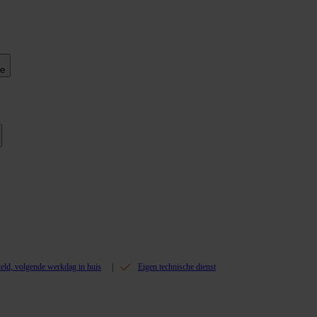
ie
teld, volgende werkdag in huis
Eigen technische dienst