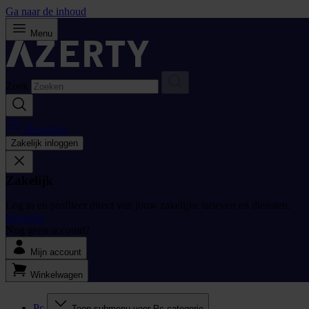
Ga naar de inhoud
Menu
Zoek
Bestellijst
Zakelijk inloggen
Zakelijk
Log in en profiteer direct van jouw zakelijke tarieven en diensten.
Inloggen
Nog geen account?
Mijn account
Winkelwagen
Pc
Toon submenu voor Pc categorie