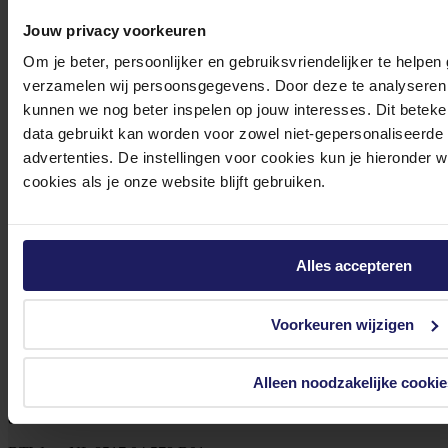
Jouw privacy voorkeuren
Om je beter, persoonlijker en gebruiksvriendelijker te helpen
verzamelen wij persoonsgegevens. Door deze te analyseren 
Klantenservice@azerty.nl
kunnen we nog beter inspelen op jouw interesses. Dit beteken
data gebruikt kan worden voor zowel niet-gepersonaliseerde
advertenties. De instellingen voor cookies kun je hieronder 
cookies als je onze website blijft gebruiken.
Meld je aan voor onze nieuwsbrief!
Ontvang als eerste de beste deals in je inbox
Alles accepteren
Meld je aan
Voorkeuren wijzigen
Footer
Azerty
Alleen noodzakelijke cookie
Tjalkstraat 4b
8102 HG Raalte