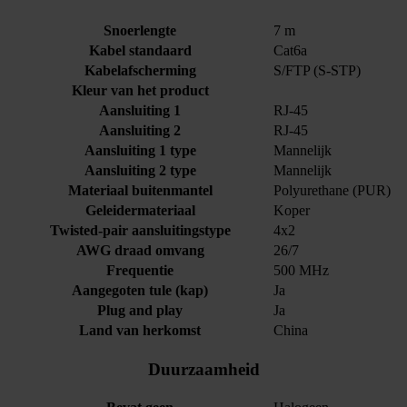
Snoerlengte
7 m
Kabel standaard
Cat6a
Kabelafscherming
S/FTP (S-STP)
Kleur van het product
Aansluiting 1
RJ-45
Aansluiting 2
RJ-45
Aansluiting 1 type
Mannelijk
Aansluiting 2 type
Mannelijk
Materiaal buitenmantel
Polyurethane (PUR)
Geleidermateriaal
Koper
Twisted-pair aansluitingstype
4x2
AWG draad omvang
26/7
Frequentie
500 MHz
Aangegoten tule (kap)
Ja
Plug and play
Ja
Land van herkomst
China
Duurzaamheid