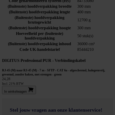
Code geharmoniseerd systeem (HS)
84733080
(Buitenste) hoofdverpakking breedte
300 mm
(Buitenste) hoofdverpakking lengte
400 mm
(Buitenste) hoofdverpakking
12700 g
brutogewicht
(Buitenste) hoofdverpakking hoogte
300 mm
Hoeveelheid per (buitenste)
50 stuk(s)
hoofdverpakking
(Buitenste) hoofdverpakking inhoud
36000 cm³
Code UK-handelstarief
85444210
DIGITUS Professional PUR - Verbindingskabel
RJ-45 (M) naar RJ-45 (M) - 7 m - SFTP - CAT 6a - afgeschermd, halogeenvrij,
gevormd, zonder haken, met strengen - groen
24,28
Incl. 21% BTW
In winkel­wagen
Stel jouw vragen aan onze klantenservice!