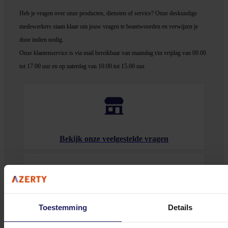
Heb je vragen over onze producten, diensten of service? Onze deskundige
medewerker
s staan klaar om jouw vragen te beantwoorden en verwijzen je
door indien nodig.
Onze klantenservice is via mail bereikbaar van maandag t/m vrijdag van 09.00
tot 17.00 uur en op zaterdag van 10.00 tot 15.00 uur.
Bekijk onze veelgestelde vragen
Toestemming
Details
0572 328 120