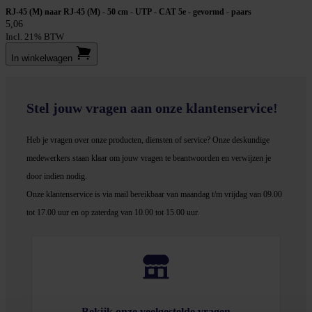
RJ-45 (M) naar RJ-45 (M) - 50 cm - UTP - CAT 5e - gevormd - paars
5,06
Incl. 21% BTW
In winkel­wagen
Stel jouw vragen aan onze klantenservice!
Heb je vragen over onze producten, diensten of service? Onze deskundige
medewerker
s staan klaar om jouw vragen te beantwoorden en verwijzen je
door indien nodig.
Onze klantenservice is via mail bereikbaar van maandag t/m vrijdag van 09.00
tot 17.00 uur en op zaterdag van 10.00 tot 15.00 uur.
Bekijk onze veelgestelde vragen