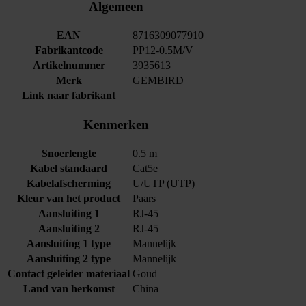
Algemeen
EAN
8716309077910
Fabrikantcode
PP12-0.5M/V
Artikelnummer
3935613
Merk
GEMBIRD
Link naar fabrikant
Kenmerken
Snoerlengte
0.5 m
Kabel standaard
Cat5e
Kabelafscherming
U/UTP (UTP)
Kleur van het product
Paars
Aansluiting 1
RJ-45
Aansluiting 2
RJ-45
Aansluiting 1 type
Mannelijk
Aansluiting 2 type
Mannelijk
Contact geleider materiaal
Goud
Land van herkomst
China