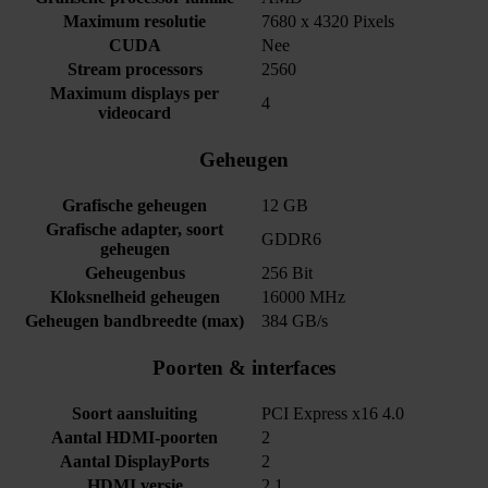
Maximum resolutie
7680 x 4320 Pixels
CUDA
Nee
Stream processors
2560
Maximum displays per
4
videocard
Geheugen
Grafische geheugen
12 GB
Grafische adapter, soort
GDDR6
geheugen
Geheugenbus
256 Bit
Kloksnelheid geheugen
16000 MHz
Geheugen bandbreedte (max)
384 GB/s
Poorten & interfaces
Soort aansluiting
PCI Express x16 4.0
Aantal HDMI-poorten
2
Aantal DisplayPorts
2
HDMI versie
2.1