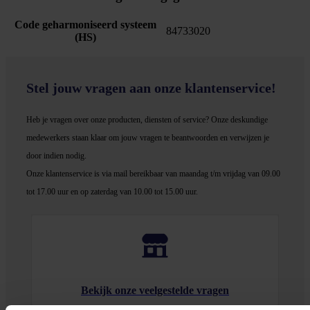
Code geharmoniseerd systeem
84733020
(HS)
Stel jouw vragen aan onze klantenservice!
Heb je vragen over onze producten, diensten of service? Onze deskundige
medewerker
s staan klaar om jouw vragen te beantwoorden en verwijzen je
door indien nodig.
Onze klantenservice is via mail bereikbaar van maandag t/m vrijdag van 09.00
tot 17.00 uur en op zaterdag van 10.00 tot 15.00 uur.
Bekijk onze veelgestelde vragen