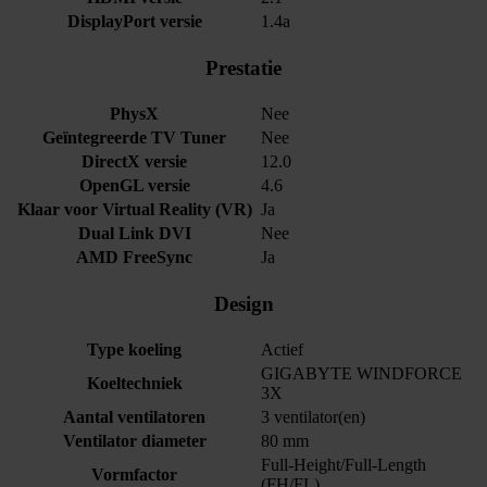
DisplayPort versie
1.4a
Prestatie
PhysX
Nee
Geïntegreerde TV Tuner
Nee
DirectX versie
12.0
OpenGL versie
4.6
Klaar voor Virtual Reality (VR)
Ja
Dual Link DVI
Nee
AMD FreeSync
Ja
Design
Type koeling
Actief
GIGABYTE WINDFORCE
Koeltechniek
3X
Aantal ventilatoren
3 ventilator(en)
Ventilator diameter
80 mm
Full-Height/Full-Length
Vormfactor
(FH/FL)