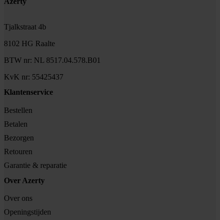
Footer
Azerty
Tjalkstraat 4b
8102 HG Raalte
BTW nr: NL 8517.04.578.B01
KvK nr: 55425437
Klantenservice
Bestellen
Betalen
Bezorgen
Retouren
Garantie & reparatie
Over Azerty
Over ons
Openingstijden