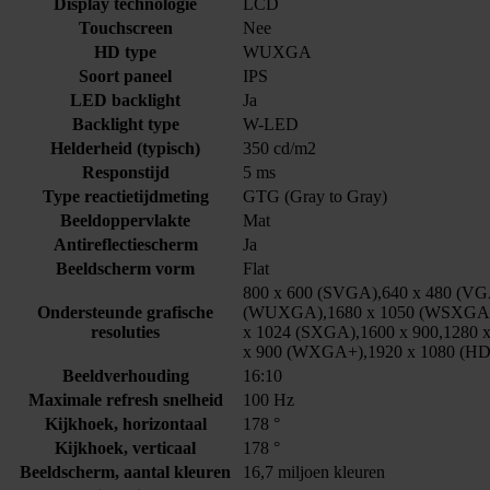
Display technologie
LCD
Touchscreen
Nee
HD type
WUXGA
Soort paneel
IPS
LED backlight
Ja
Backlight type
W-LED
Helderheid (typisch)
350 cd/m2
Responstijd
5 ms
Type reactietijdmeting
GTG (Gray to Gray)
Beeldoppervlakte
Mat
Antireflectiescherm
Ja
Beeldscherm vorm
Flat
800 x 600 (SVGA),640 x 480 (VGA
Ondersteunde grafische
(WUXGA),1680 x 1050 (WSXGA+),
resoluties
x 1024 (SXGA),1600 x 900,1280 x
x 900 (WXGA+),1920 x 1080 (HD
Beeldverhouding
16:10
Maximale refresh snelheid
100 Hz
Kijkhoek, horizontaal
178 °
Kijkhoek, verticaal
178 °
Beeldscherm, aantal kleuren
16,7 miljoen kleuren