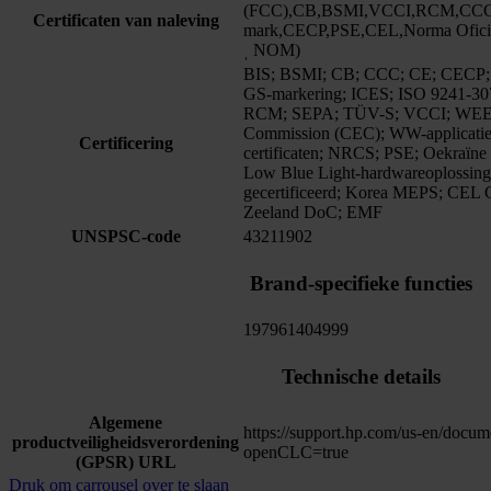
(FCC),CB,BSMI,VCCI,RCM,CCC
Certificaten van naleving
mark,CECP,PSE,CEL,Norma Oficia
ˌ NOM)
BIS; BSMI; CB; CCC; CE; CECP
GS-markering; ICES; ISO 9241-
RCM; SEPA; TÜV-S; VCCI; WEEE;
Commission (CEC); WW-applicati
Certificering
certificaten; NRCS; PSE; Oekraïne
Low Blue Light-hardwareoplossin
gecertificeerd; Korea MEPS; CEL G
Zeeland DoC; EMF
UNSPSC-code
43211902
Brand-specifieke functies
197961404999
Technische details
Algemene
https://support.hp.com/us-en/doc
productveiligheidsverordening
openCLC=true
(GPSR) URL
Druk om carrousel over te slaan