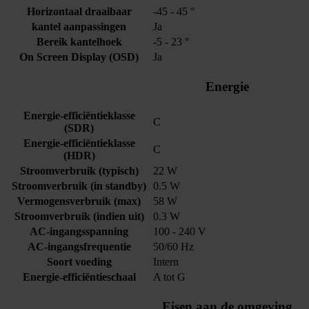
Horizontaal draaibaar
-45 - 45 °
kantel aanpassingen
Ja
Bereik kantelhoek
-5 - 23 °
On Screen Display (OSD)
Ja
Energie
Energie-efficiëntieklasse
C
(SDR)
Energie-efficiëntieklasse
C
(HDR)
Stroomverbruik (typisch)
22 W
Stroomverbruik (in standby)
0.5 W
Vermogensverbruik (max)
58 W
Stroomverbruik (indien uit)
0.3 W
AC-ingangsspanning
100 - 240 V
AC-ingangsfrequentie
50/60 Hz
Soort voeding
Intern
Energie-efficiëntieschaal
A tot G
Eisen aan de omgeving