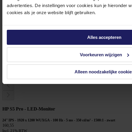
advertenties. De instellingen voor cookies kun je hieronder 
cookies als je onze website blijft gebruiken.
Alles accepteren
ACT AC9516 - Reinigingskit
Voorkeuren wijzigen
Volgende werkdag in huis
17,48
Alleen noodzakelijke cookie
In winkel­wagen
HP S5 Pro - LED-Monitor
24'' IPS - 1920 x 1200 WUXGA - 100 Hz - 5 ms - 350 cd/m² - 1500:1 - zwart
160,55
Incl. 21% BTW