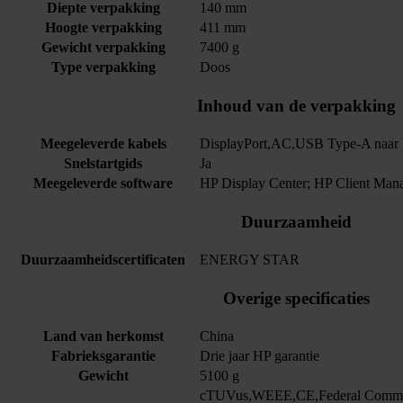
Diepte verpakking
140 mm
Hoogte verpakking
411 mm
Gewicht verpakking
7400 g
Type verpakking
Doos
Inhoud van de verpakking
Meegeleverde kabels
DisplayPort,AC,USB Type-A naa
Snelstartgids
Ja
Meegeleverde software
HP Display Center; HP Client Mana
Duurzaamheid
Duurzaamheidscertificaten
ENERGY STAR
Overige specificaties
Land van herkomst
China
Fabrieksgarantie
Drie jaar HP garantie
Gewicht
5100 g
cTUVus,WEEE,CE,Federal Commun