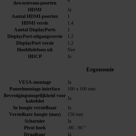
4
downstream-poorten
HDMI
Ja
Aantal HDMI-poorten
1
HDMI versie
1.4
Aantal DisplayPorts
1
DisplayPort-uitgangsversie
1.2
DisplayPort versie
1.2
Hoofdtelefoon uit
Nee
HDCP
Ja
Ergonomie
VESA-montage
Ja
Paneelmontage-interface
100 x 100 mm
Bevestigingsmogelijkheid voor
Ja
kabelslot
In hoogte verstelbaar
Ja
Verstelbare hoogte (max)
150 mm
Scharnier
Ja
Pivot hoek
-90 - 90 °
Draaibaar
Ja