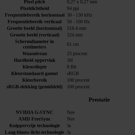
Pixel pitch
0,27 x 0,27 mm
Pixeldichtheid
94 ppi
Frequentiebereik horizontaal
30 - 130 kHz
Frequentiebereik verticaal
50 - 100 Hz
Grootte beeld (horizontaal)
518.4 mm
Grootte beeld (verticaal)
324 mm
Schermdiameter in
61 cm
centimeters
Waasniveau
25 procent
Hardheid oppervlak
3H
Kleurdiepte
8 Bit
Kleurstandaard gamut
sRGB
Kleurbereik
100 procent
sRGB-dekking (gemiddeld)
100 procent
Prestatie
NVIDIA G-SYNC
Nee
AMD FreeSync
Nee
Knippervrije technologie
Ja
Laag-blauw-licht-technologie
Ja