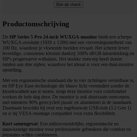
Doe de check
Productomschrijving
De
HP Series 5 Pro 24-inch WUXGA-monitor
biedt een scherpe
WUXGA-resolutie (1920 x 1200) met een verversingssnelheid van
100 Hz, waardoor je vloeiende beelden ervaart. Het scherm levert
levendige, consistente kleuren dankzij 100% sRGB-kleurdekking en
HP's progressieve witbalans. Het strakke ontwerp heeft dunne
randen aan drie zijden, waardoor het ideaal is voor een dual-monitor
opstelling.
Met een ergonomische standaard die in vier richtingen verstelbaar is,
en HP Eye Ease-technologie die blauw licht vermindert zonder de
kleurkwaliteit aan te tasten, zorgt deze monitor voor comfortabel
werken de hele dag door. De monitor is ook duurzaam ontworpen,
met minstens 90% gerecycled plastic en aluminium in de standaard.
Daarnaast beschikt hij over een ingebouwde USB-hub (3.2 Gen 1)
en is hij VESA-montage compatibel voor extra flexibiliteit.
Kort samengevat
: Een milieuvriendelijke, ergonomische en
nauwkeurige monitor voor professionele gebruikers die comfort en
prestaties willen combineren.