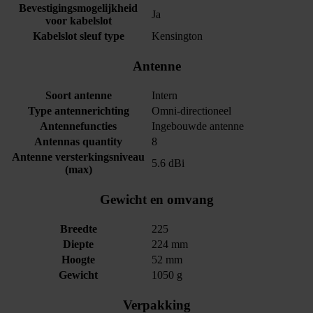
Bevestigingsmogelijkheid
Ja
voor kabelslot
Kabelslot sleuf type
Kensington
Antenne
Soort antenne
Intern
Type antennerichting
Omni-directioneel
Antennefuncties
Ingebouwde antenne
Antennas quantity
8
Antenne versterkingsniveau
5.6 dBi
(max)
Gewicht en omvang
Breedte
225
Diepte
224 mm
Hoogte
52 mm
Gewicht
1050 g
Verpakking