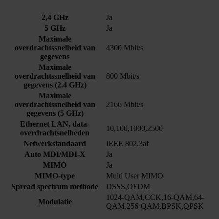
2,4 GHz
Ja
5 GHz
Ja
Maximale
overdrachtssnelheid van
4300 Mbit/s
gegevens
Maximale
overdrachtssnelheid van
800 Mbit/s
gegevens (2.4 GHz)
Maximale
overdrachtssnelheid van
2166 Mbit/s
gegevens (5 GHz)
Ethernet LAN, data-
10,100,1000,2500
overdrachtsnelheden
Netwerkstandaard
IEEE 802.3af
Auto MDI/MDI-X
Ja
MIMO
Ja
MIMO-type
Multi User MIMO
Spread spectrum methode
DSSS,OFDM
1024-QAM,CCK,16-QAM,64-
Modulatie
QAM,256-QAM,BPSK,QPSK