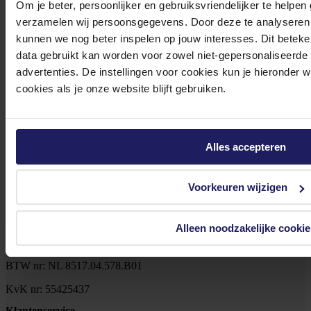
Om je beter, persoonlijker en gebruiksvriendelijker te helpen
Klantenservice@azerty.nl
verzamelen wij persoonsgegevens. Door deze te analyseren 
kunnen we nog beter inspelen op jouw interesses. Dit beteken
data gebruikt kan worden voor zowel niet-gepersonaliseerde
advertenties. De instellingen voor cookies kun je hieronder 
Meld je aan voor onze nieuwsbrief!
cookies als je onze website blijft gebruiken.
Ontvang als eerste de beste deals in je inbox
Meld je aan
Alles accepteren
Footer
Azerty
Voorkeuren wijzigen
Tjalkstraat 4b
Alleen noodzakelijke cookie
8102 HG Raalte
BTW nr: NL 8517.04.578.B01
KvK nr: 55425437
Klantenservice