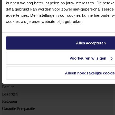
kunnen we nog beter inspelen op jouw interesses. Dit beteken
Meld je aan
data gebruikt kan worden voor zowel niet-gepersonaliseerde
advertenties. De instellingen voor cookies kun je hieronder 
cookies als je onze website blijft gebruiken.
Footer
Azerty
Tjalkstraat 4b
Alles accepteren
8102 HG Raalte
BTW nr: NL 8517.04.578.B01
Voorkeuren wijzigen
KvK nr: 55425437
Klantenservice
Alleen noodzakelijke cookie
Bestellen
Betalen
Bezorgen
Retouren
Garantie & reparatie