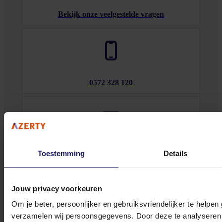
Bekijk onze veelgestelde vragen
0572 328 120
Klantenservice@azerty.nl
Toestemming
Details
Jouw privacy voorkeuren
Meld je aan voor onze nieuwsbrief!
Om je beter, persoonlijker en gebruiksvriendelijker te helpen
Ontvang als eerste de beste deals in je inbox
verzamelen wij persoonsgegevens. Door deze te analyseren 