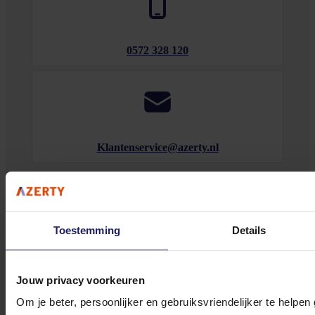
0572 328 120
Klantenservice@azerty.nl
Meld je aan voor onze nieuwsbrief!
Toestemming
Details
Ontvang als eerste de beste deals in je inbox
Meld je aan
Jouw privacy voorkeuren
Om je beter, persoonlijker en gebruiksvriendelijker te helpen
Footer
Azerty