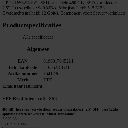
HPE 816562R-B21. SSD capaciteit: 480 GB, SSD-vormfactor:
2.5", Leessnelheid: 940 MB/s, Schrijfsnelheid: 515 MB/s,
Overdrachtssnelheid: 12 Gbit/s, Component voor: Server/werkplaats
Productspecificaties
Alle specificaties
Algemeen
EAN
0190017045214
Fabrikantcode
816562R-B21
Artikelnummer
3541236
Merk
HPE
Link naar fabrikant
HPE Read Intensive-3 - SSD
480 GB - hot-swap (verwisselbaar zonder uitschakelen) - 2.5" SFF - SAS 12Gbs -
opnieuw marketeren - met HP SmartDrivehouder
2.629,83
Incl. 21% BTW