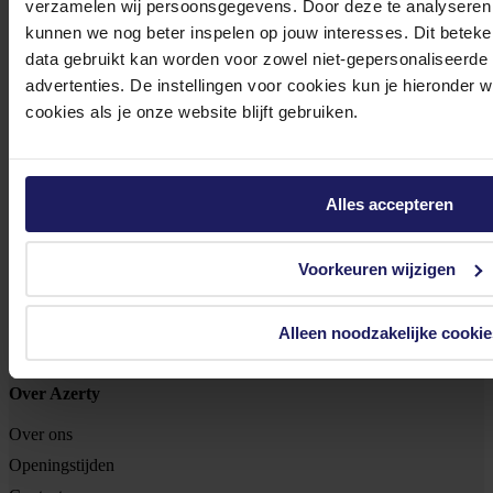
verzamelen wij persoonsgegevens. Door deze te analyseren 
kunnen we nog beter inspelen op jouw interesses. Dit beteken
Tjalkstraat 4b
data gebruikt kan worden voor zowel niet-gepersonaliseerde
advertenties. De instellingen voor cookies kun je hieronder 
8102 HG Raalte
cookies als je onze website blijft gebruiken.
BTW nr: NL 8517.04.578.B01
KvK nr: 55425437
Klantenservice
Alles accepteren
Bestellen
Betalen
Voorkeuren wijzigen
Bezorgen
Retouren
Alleen noodzakelijke cookie
Garantie & reparatie
Over Azerty
Over ons
Openingstijden