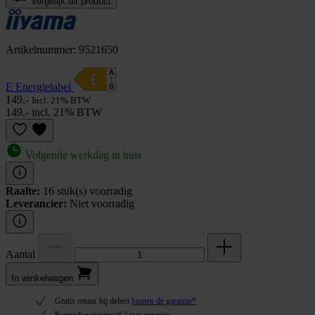
Vergelijk dit product
Artikelnummer: 9521650
E Energielabel
149,-
Incl. 21% BTW
149,- incl. 21% BTW
Volgende werkdag in huis
Raalte:
16 stuk(s) voorradig
Leverancier:
Niet voorradig
Aantal
In winkel­wagen
Gratis retour bij defect
binnen de garantie*
Particulier minimaal 2 jaar garantie