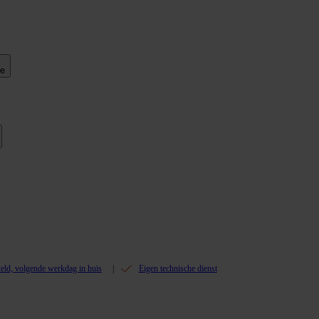
ie
teld, volgende werkdag in huis
Eigen technische dienst