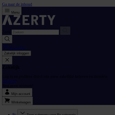
Ga naar de inhoud
Menu
Zoek
Bestellijst
Zakelijk inloggen
Zakelijk
Log in en profiteer direct van jouw zakelijke tarieven en diensten.
Inloggen
Nog geen account?
Mijn account
Winkelwagen
Pc
Toon submenu voor Pc categorie