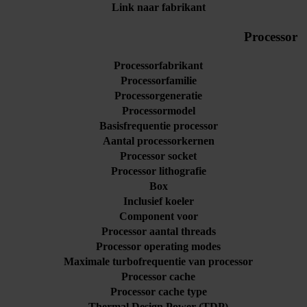
Link naar fabrikant
Processor
Processorfabrikant
Processorfamilie
Processorgeneratie
Processormodel
Basisfrequentie processor
Aantal processorkernen
Processor socket
Processor lithografie
Box
Inclusief koeler
Component voor
Processor aantal threads
Processor operating modes
Maximale turbofrequentie van processor
Processor cache
Processor cache type
Thermal Design Power (TDP)