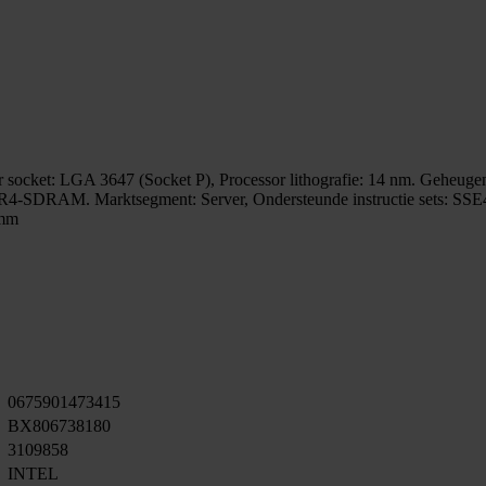
r socket: LGA 3647 (Socket P), Processor lithografie: 14 nm. Geheuge
R4-SDRAM. Marktsegment: Server, Ondersteunde instructie sets: SS
5mm
0675901473415
BX806738180
3109858
INTEL