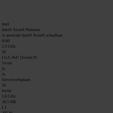
Intel
Intel® Xeon® Platinum
1e generatie Intel® Xeon® schaalbaar
8180
2.5 GHz
28
LGA 3647 (Socket P)
14 nm
Ja
Ja
Server/werkplaats
56
64-bit
3.8 GHz
38.5 MB
L3
205 W