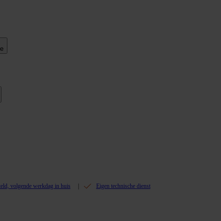
ie
teld, volgende werkdag in huis
Eigen technische dienst