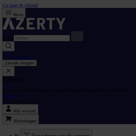
Ga naar de inhoud
Menu
Zoek
Bestellijst
Zakelijk inloggen
Zakelijk
Log in en profiteer direct van jouw zakelijke tarieven en diensten.
Inloggen
Nog geen account?
Mijn account
Winkelwagen
Pc
Toon submenu voor Pc categorie