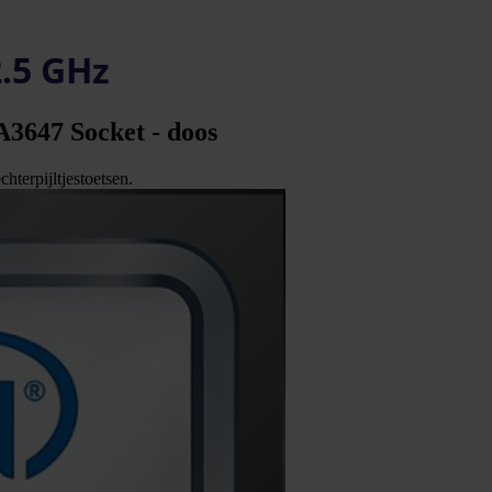
2.5 GHz
A3647 Socket - doos
hterpijltjestoetsen.