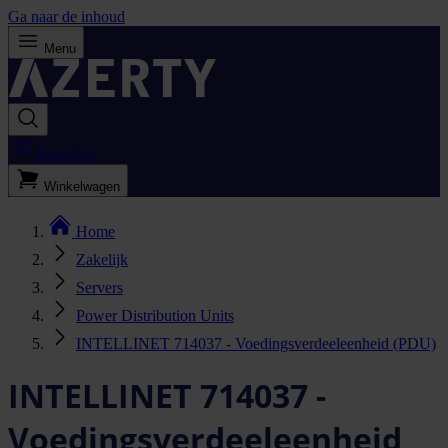
Ga naar de inhoud
Menu
Bestellijst
Winkelwagen
Home
Zakelijk
Servers
Power Distribution Units
INTELLINET 714037 - Voedingsverdeeleenheid (PDU)
INTELLINET 714037 -
Voedingsverdeeleenheid