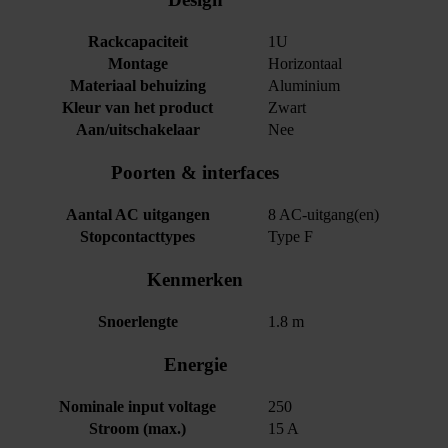
Rackcapaciteit
1U
Montage
Horizontaal
Materiaal behuizing
Aluminium
Kleur van het product
Zwart
Aan/uitschakelaar
Nee
Poorten & interfaces
Aantal AC uitgangen
8 AC-uitgang(en)
Stopcontacttypes
Type F
Kenmerken
Snoerlengte
1.8 m
Energie
Nominale input voltage
250
Stroom (max.)
15 A