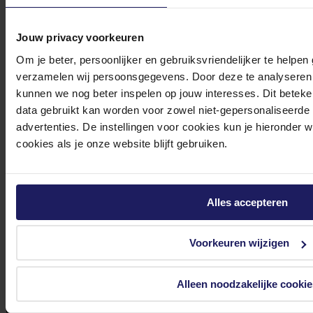
Jouw privacy voorkeuren
Om je beter, persoonlijker en gebruiksvriendelijker te helpen
verzamelen wij persoonsgegevens. Door deze te analyseren 
Klantenservice@azerty.nl
kunnen we nog beter inspelen op jouw interesses. Dit beteken
data gebruikt kan worden voor zowel niet-gepersonaliseerde
advertenties. De instellingen voor cookies kun je hieronder 
cookies als je onze website blijft gebruiken.
Meld je aan voor onze nieuwsbrief!
Ontvang als eerste de beste deals in je inbox
Alles accepteren
Meld je aan
Voorkeuren wijzigen
Footer
Azerty
Alleen noodzakelijke cookie
Tjalkstraat 4b