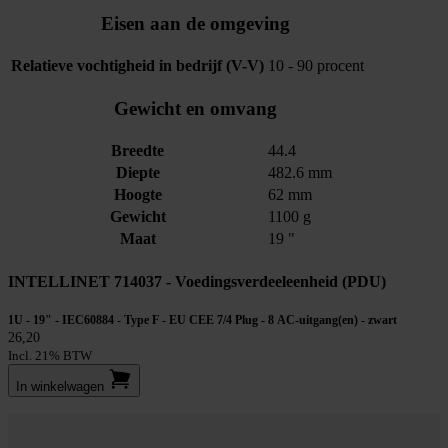
Eisen aan de omgeving
Relatieve vochtigheid in bedrijf (V-V)
10 - 90 procent
Gewicht en omvang
Breedte
44.4
Diepte
482.6 mm
Hoogte
62 mm
Gewicht
1100 g
Maat
19 "
INTELLINET 714037 - Voedingsverdeeleenheid (PDU)
1U - 19" - IEC60884 - Type F - EU CEE 7/4 Plug - 8 AC-uitgang(en) - zwart
26,20
Incl. 21% BTW
In winkel­wagen