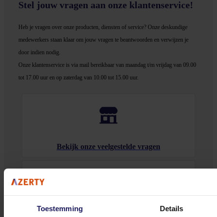
Stel jouw vragen aan onze klantenservice!
Heb je vragen over onze producten, diensten of service? Onze deskundige
medewerker
s staan klaar om jouw vragen te beantwoorden en verwijzen je
door indien nodig.
Onze klantenservice is via mail bereikbaar van maandag t/m vrijdag van 09.00
tot 17.00 uur en op zaterdag van 10.00 tot 15.00 uur.
Bekijk onze veelgestelde vragen
Toestemming
Details
0572 328 120