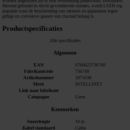
worden uitgestoten als er ooit verbranding plaatsvindt, vermindert.
Meestal gebruikt in slecht geventileerde ruimtes, wordt LSZH erg
populair waar de bescherming van mensen en apparatuur tegen
giftige en corrosieve gassen van cruciaal belang is.
Productspecificaties
Alle specificaties
Algemeen
EAN
0766623736749
Fabrikantcode
736749
Artikelnummer
3971038
Merk
INTELLINET
Link naar fabrikant
Campagne
Geen
Kenmerken
Snoerlengte
10 m
Kabel standaard
Cat6a