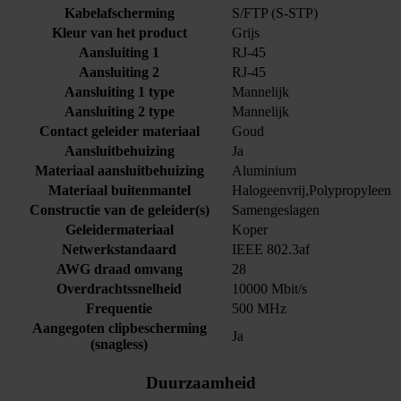
Kabelafscherming
S/FTP (S-STP)
Kleur van het product
Grijs
Aansluiting 1
RJ-45
Aansluiting 2
RJ-45
Aansluiting 1 type
Mannelijk
Aansluiting 2 type
Mannelijk
Contact geleider materiaal
Goud
Aansluitbehuizing
Ja
Materiaal aansluitbehuizing
Aluminium
Materiaal buitenmantel
Halogeenvrij,Polypropyleen
Constructie van de geleider(s)
Samengeslagen
Geleidermateriaal
Koper
Netwerkstandaard
IEEE 802.3af
AWG draad omvang
28
Overdrachtssnelheid
10000 Mbit/s
Frequentie
500 MHz
Aangegoten clipbescherming
Ja
(snagless)
Duurzaamheid