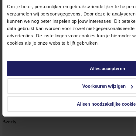
Om je beter, persoonlijker en gebruiksvriendelijker te helpen
0572 328 120
verzamelen wij persoonsgegevens. Door deze te analyseren 
kunnen we nog beter inspelen op jouw interesses. Dit beteken
data gebruikt kan worden voor zowel niet-gepersonaliseerde
advertenties. De instellingen voor cookies kun je hieronder 
cookies als je onze website blijft gebruiken.
Klantenservice@azerty.nl
Alles accepteren
Meld je aan voor onze nieuwsbrief!
Voorkeuren wijzigen
Ontvang als eerste de beste deals in je inbox
Meld je aan
Alleen noodzakelijke cookie
Footer
Azerty