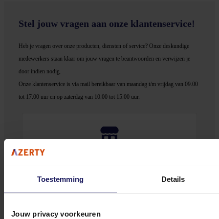
Stel jouw vragen aan onze klantenservice!
Heb je vragen over onze producten, diensten of service? Onze deskundige
medewerker
s staan klaar om jouw vragen te beantwoorden en verwijzen je
door indien nodig.
Onze klantenservice is via mail bereikbaar van maandag t/m vrijdag van 09.00
tot 17.00 uur en op zaterdag van 10.00 tot 15.00 uur.
Bekijk onze veelgestelde vragen
Toestemming
Details
Jouw privacy voorkeuren