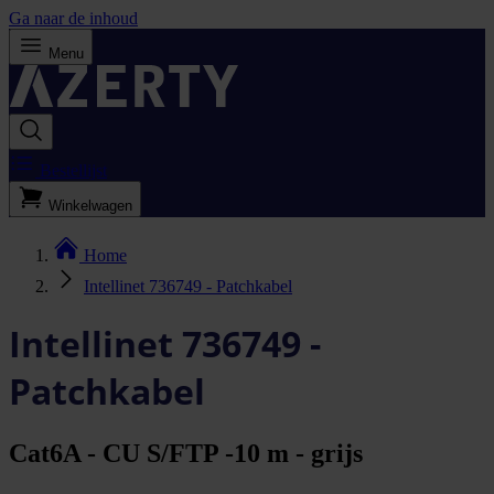
Ga naar de inhoud
Menu
Bestellijst
Winkelwagen
Home
Intellinet 736749 - Patchkabel
Intellinet 736749 -
Patchkabel
Cat6A - CU S/FTP -10 m - grijs