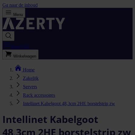
Ga naar de inhoud
Menu
Bestellijst
Winkelwagen
Home
Zakelijk
Servers
Rack accessoires
Intellinet Kabelgoot 48,3cm 2HE borstelstrip zw
Intellinet Kabelgoot
48,3cm 2HE borstelstrip zw