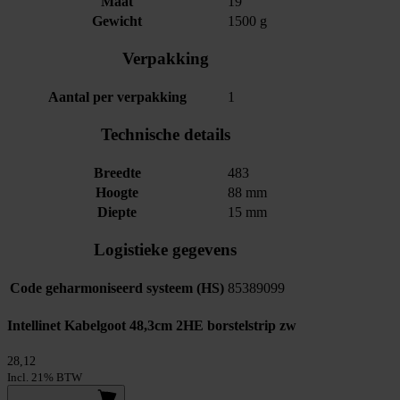
Maat
19 "
Gewicht
1500 g
Verpakking
Aantal per verpakking
1
Technische details
Breedte
483
Hoogte
88 mm
Diepte
15 mm
Logistieke gegevens
Code geharmoniseerd systeem (HS)
85389099
Intellinet Kabelgoot 48,3cm 2HE borstelstrip zw
28,12
Incl. 21% BTW