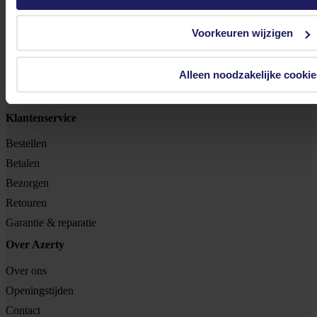
Tjalkstraat 4b
Voorkeuren wijzigen
8102 HG Raalte
BTW nr: NL 8517.04.578.B01
Alleen noodzakelijke cookie
KvK nr: 55425437
Klantenservice
Bestellen
Betalen
Bezorgen
Retouren
Garantie & reparatie
Over Azerty
Over ons
Openingstijden
Contact