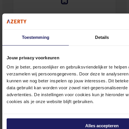
0572 328 120
Toestemming
Details
Klantenservice@azerty.nl
Jouw privacy voorkeuren
Om je beter, persoonlijker en gebruiksvriendelijker te helpen
verzamelen wij persoonsgegevens. Door deze te analyseren 
kunnen we nog beter inspelen op jouw interesses. Dit beteken
Meld je aan voor onze nieuwsbrief!
data gebruikt kan worden voor zowel niet-gepersonaliseerde
Ontvang als eerste de beste deals in je inbox
advertenties. De instellingen voor cookies kun je hieronder 
cookies als je onze website blijft gebruiken.
Meld je aan
Footer
Azerty
Alles accepteren