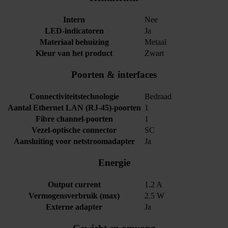
Intern
Nee
LED-indicatoren
Ja
Materiaal behuizing
Metaal
Kleur van het product
Zwart
Poorten & interfaces
Connectiviteitstechnologie
Bedraad
Aantal Ethernet LAN (RJ-45)-poorten
1
Fibre channel-poorten
1
Vezel-optische connector
SC
Aansluiting voor netstroomadapter
Ja
Energie
Output current
1.2 A
Vermogensverbruik (max)
2.5 W
Externe adapter
Ja