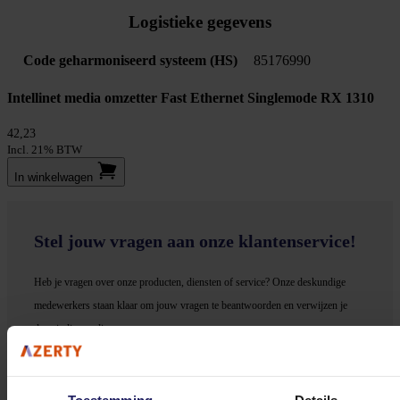
Logistieke gegevens
Code geharmoniseerd systeem (HS)
85176990
Intellinet media omzetter Fast Ethernet Singlemode RX 1310
42,23
Incl. 21% BTW
In winkel­wagen
Stel jouw vragen aan onze klantenservice!
Heb je vragen over onze producten, diensten of service? Onze deskundige
medewerker
s staan klaar om jouw vragen te beantwoorden en verwijzen je
door indien nodig.
Onze klantenservice is via mail bereikbaar van maandag t/m vrijdag van 09.00
tot 17.00 uur en op zaterdag van 10.00 tot 15.00 uur.