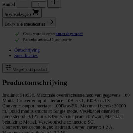
Aantal
In winkel­wagen
Bekijk alle specificaties
Gratis retour bij defect
binnen de garantie*
Particulier minimaal 2 jaar garantie
Omschrijving
Specificaties
Vergelijk dit product
Productomschrijving
Intellinet 510530. Maximale overdrachtssnelheid van gegevens: 100
Mbit/s, Converter input interface: 10Base-T, 100Base-TX,
Converter output interface: 100Base-FX. Maximaal bereik: 20000
m, Draad modus structuur: Single-mode, Vezelkabel diameters
ondersteund: 9/125 µm. Kleur van het product: Zwart, Materiaal
behuizing: Metaal. Vezel-optische connector: SC,
Connectiviteitstechnologie: Bedraad. Output current: 1,2 A,
Vermogensverbruik (max): 2,5 W