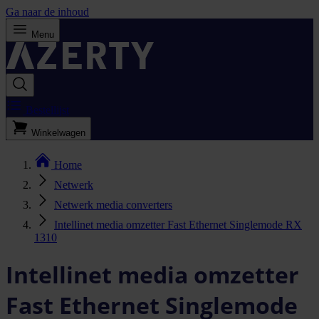
Ga naar de inhoud
Menu
Bestellijst
Winkelwagen
Home
Netwerk
Netwerk media converters
Intellinet media omzetter Fast Ethernet Singlemode RX
1310
Intellinet media omzetter
Fast Ethernet Singlemode