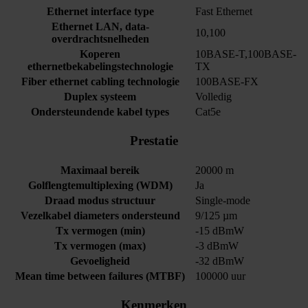
Ethernet interface type
Fast Ethernet
Ethernet LAN, data-
10,100
overdrachtsnelheden
Koperen
10BASE-T,100BASE-
ethernetbekabelingstechnologie
TX
Fiber ethernet cabling technologie
100BASE-FX
Duplex systeem
Volledig
Ondersteundende kabel types
Cat5e
Prestatie
Maximaal bereik
20000 m
Golflengtemultiplexing (WDM)
Ja
Draad modus structuur
Single-mode
Vezelkabel diameters ondersteund
9/125 µm
Tx vermogen (min)
-15 dBmW
Tx vermogen (max)
-3 dBmW
Gevoeligheid
-32 dBmW
Mean time between failures (MTBF)
100000 uur
Kenmerken