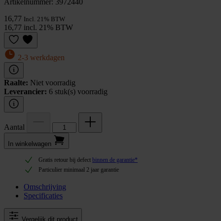
Artikelnummer: 3972440
16,77
Incl. 21% BTW
16,77 incl. 21% BTW
2-3 werkdagen
Raalte:
Niet voorradig
Leverancier:
6 stuk(s) voorradig
Aantal
In winkel­wagen
Gratis retour bij defect
binnen de garantie*
Particulier minimaal 2 jaar garantie
Omschrijving
Specificaties
Vergelijk dit product