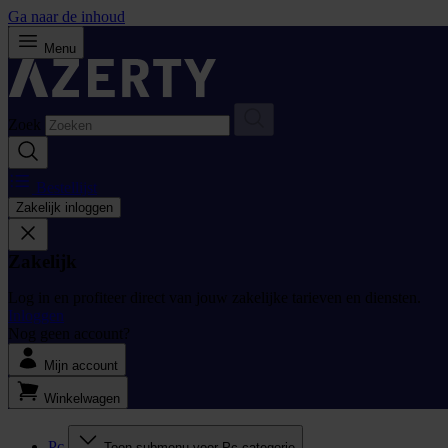
Ga naar de inhoud
Menu
Zoek
Bestellijst
Zakelijk inloggen
Zakelijk
Log in en profiteer direct van jouw zakelijke tarieven en diensten.
Inloggen
Nog geen account?
Mijn account
Winkelwagen
Pc
Toon submenu voor Pc categorie