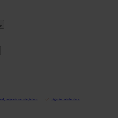
ie
teld, volgende werkdag in huis
Eigen technische dienst