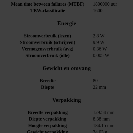
Mean time between failures (MTBF)
1800000 uur
TBW-classificatie
1600
Energie
Stroomverbruik (lezen)
2.8 W
Stroomverbruik (schrijven)
9.9 W
Vermogensverbruik (avg)
0.36 W
Stroomverbruik (idle)
0.005 W
Gewicht en omvang
Breedte
80
Diepte
22 mm
Verpakking
Breedte verpakking
129.54 mm
Diepte verpakking
8.38 mm
Hoogte verpakking
184.15 mm
Gewicht verpakking
34.03 g