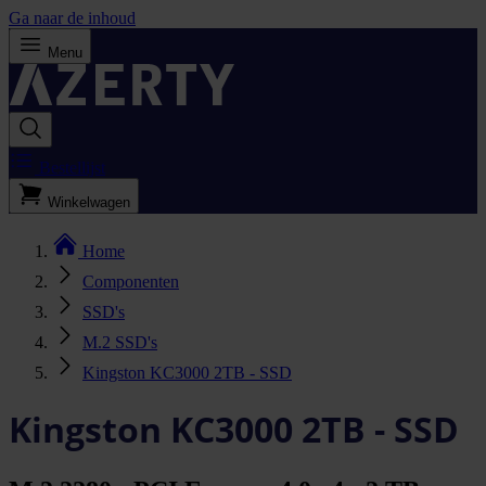
Ga naar de inhoud
Menu
Bestellijst
Winkelwagen
Home
Componenten
SSD's
M.2 SSD's
Kingston KC3000 2TB - SSD
Kingston KC3000 2TB - SSD