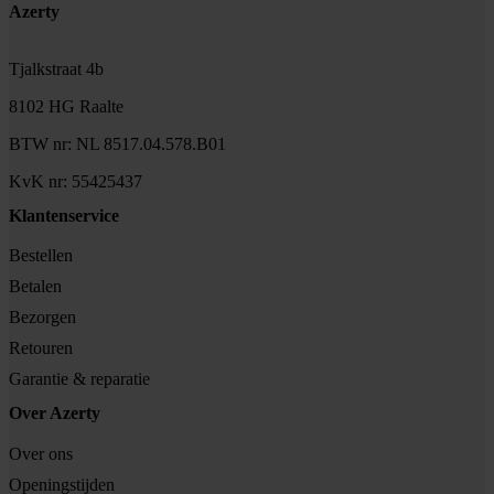
Footer
Azerty
Tjalkstraat 4b
8102 HG Raalte
BTW nr: NL 8517.04.578.B01
KvK nr: 55425437
Klantenservice
Bestellen
Betalen
Bezorgen
Retouren
Garantie & reparatie
Over Azerty
Over ons
Openingstijden