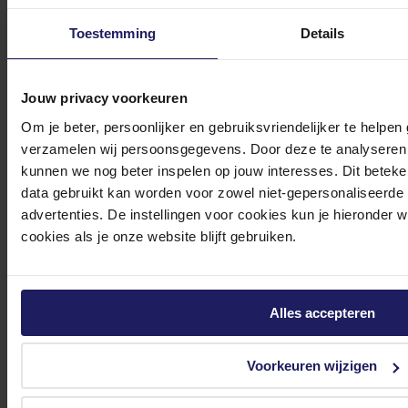
Incl. 21% BTW
In winkel­wagen
Toestemming
Details
Stel jouw vragen aan onze klantenservice!
Jouw privacy voorkeuren
Om je beter, persoonlijker en gebruiksvriendelijker te helpen
Heb je vragen over onze producten, diensten of service? Onze deskundige
verzamelen wij persoonsgegevens. Door deze te analyseren 
medewerker
s staan klaar om jouw vragen te beantwoorden en verwijzen je
kunnen we nog beter inspelen op jouw interesses. Dit beteken
door indien nodig.
data gebruikt kan worden voor zowel niet-gepersonaliseerde
Onze klantenservice is via mail bereikbaar van maandag t/m vrijdag van 09.00
advertenties. De instellingen voor cookies kun je hieronder 
tot 17.00 uur en op zaterdag van 10.00 tot 15.00 uur.
cookies als je onze website blijft gebruiken.
Alles accepteren
Bekijk onze veelgestelde vragen
Voorkeuren wijzigen