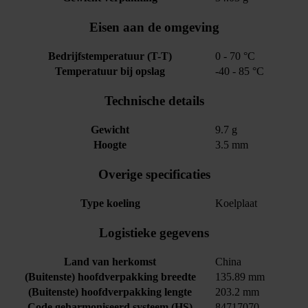
Eisen aan de omgeving
Bedrijfstemperatuur (T-T)
0 - 70 °C
Temperatuur bij opslag
-40 - 85 °C
Technische details
Gewicht
9.7 g
Hoogte
3.5 mm
Overige specificaties
Type koeling
Koelplaat
Logistieke gegevens
Land van herkomst
China
(Buitenste) hoofdverpakking breedte
135.89 mm
(Buitenste) hoofdverpakking lengte
203.2 mm
Code geharmoniseerd systeem (HS)
84717070