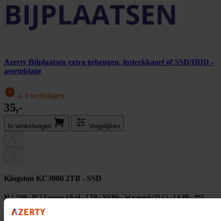
Azerty Bijplaatsen extra geheugen, insteekkaart of SSD/HDD -
assemblage
2-3 werkdagen
35,-
In winkel­wagen
Vergelijken
Kingston KC3000 2TB - SSD
M.2 2280 - PCI Express 4.0 x4 - 2 TB - NVMe - 3d v-nand (TLC) - 1.6 PB - PS5
compatible - zwart
329,-