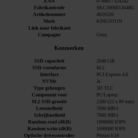
EAN
0740617324242
Fabrikantcode
SKC3000D/2048G
Artikelnummer
4629326
Merk
KINGSTON
Link naar fabrikant
Campagne
Geen
Kenmerken
SSD capaciteit
2048 GB
SSD-vormfactor
M.2
Interface
PCI Express 4.0
NVMe
Ja
Type geheugen
3D TLC
Component voor
PC/Laptop
M.2 SSD-grootte
2280 (22 x 80 mm)
Leessnelheid
7000 MB/s
Schrijfsnelheid
7000 MB/s
Random read (4KB)
1000000 IOPS
Random write (4KB)
1000000 IOPS
Optische drivecontroller
Phison E18