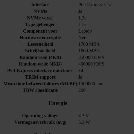
Interface
PCI Express 3.1a
NVMe
Ja
NVMe versie
1.3c
Type geheugen
TLC
Component voor
Laptop
Hardware encryptie
Nee
Leessnelheid
1700 MB/s
Schrijfsnelheid
1600 MB/s
Random read (4KB)
350000 IOPS
Random write (4KB)
400000 IOPS
PCI Express interface data lanes
x4
TRIM support
Ja
Mean time between failures (MTBF)
1500000 uur
TBW-classificatie
200
Energie
Operating voltage
3.3 V
Vermogensverbruik (avg)
5.3 W