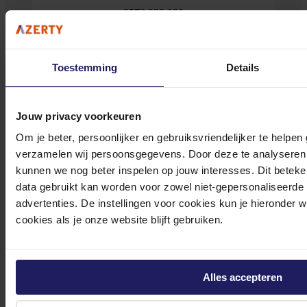
0572 328 120
Toestemming
Details
Klantenservice@azerty.nl
Jouw privacy voorkeuren
Om je beter, persoonlijker en gebruiksvriendelijker te helpen
verzamelen wij persoonsgegevens. Door deze te analyseren 
Meld je aan voor onze nieuwsbrief!
kunnen we nog beter inspelen op jouw interesses. Dit beteken
data gebruikt kan worden voor zowel niet-gepersonaliseerde
Ontvang als eerste de beste deals in je inbox
advertenties. De instellingen voor cookies kun je hieronder 
cookies als je onze website blijft gebruiken.
Meld je aan
Footer
Azerty
Alles accepteren
Tjalkstraat 4b