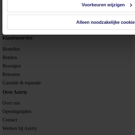
Voorkeuren wijzigen
8102 HG Raalte
BTW nr: NL 8517.04.578.B01
Alleen noodzakelijke cookie
KvK nr: 55425437
Klantenservice
Bestellen
Betalen
Bezorgen
Retouren
Garantie & reparatie
Over Azerty
Over ons
Openingstijden
Contact
Werken bij Azerty