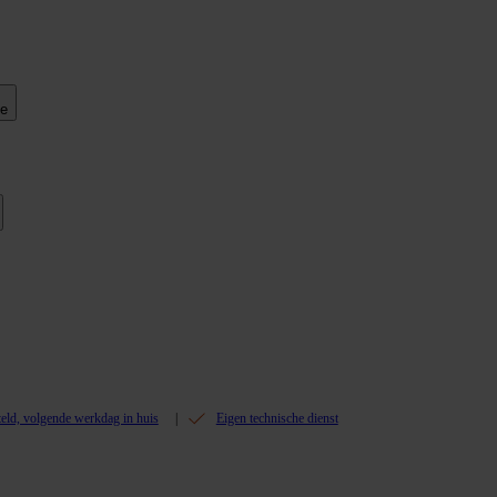
ie
teld, volgende werkdag in huis
Eigen technische dienst