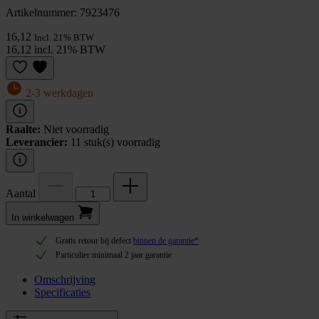
Artikelnummer: 7923476
16,12
Incl. 21% BTW
16,12 incl. 21% BTW
2-3 werkdagen
Raalte:
Niet voorradig
Leverancier:
11 stuk(s) voorradig
Aantal
In winkel­wagen
Gratis retour bij defect
binnen de garantie*
Particulier minimaal 2 jaar garantie
Omschrijving
Specificaties