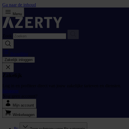
Ga naar de inhoud
Menu
Zoek
Bestellijst
Zakelijk inloggen
Zakelijk
Log in en profiteer direct van jouw zakelijke tarieven en diensten.
Inloggen
Nog geen account?
Mijn account
Winkelwagen
Pc
Toon submenu voor Pc categorie