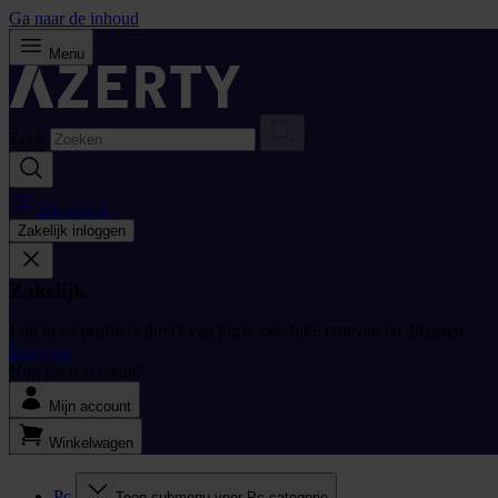
Ga naar de inhoud
Menu
Zoek
Bestellijst
Zakelijk inloggen
Zakelijk
Log in en profiteer direct van jouw zakelijke tarieven en diensten.
Inloggen
Nog geen account?
Mijn account
Winkelwagen
Pc
Toon submenu voor Pc categorie