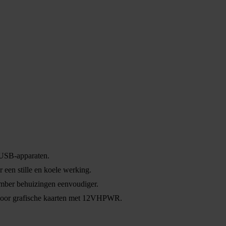
 USB-apparaten.
een stille en koele werking.
mber behuizingen eenvoudiger.
 voor grafische kaarten met 12VHPWR.