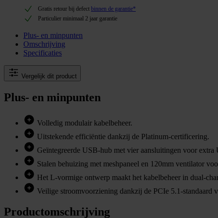
Gratis retour bij defect
binnen de garantie*
Particulier minimaal 2 jaar garantie
Plus- en minpunten
Omschrijving
Specificaties
Vergelijk dit product
Plus- en minpunten
Volledig modulair kabelbeheer.
Uitstekende efficiëntie dankzij de Platinum-certificering.
Geïntegreerde USB-hub met vier aansluitingen voor extra
Stalen behuizing met meshpaneel en 120mm ventilator voor 
Het L-vormige ontwerp maakt het kabelbeheer in dual-cha
Veilige stroomvoorziening dankzij de PCIe 5.1-standaard
Productomschrijving