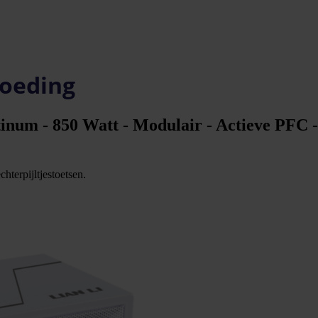
Voeding
inum - 850 Watt - Modulair - Actieve PFC 
hterpijltjestoetsen.