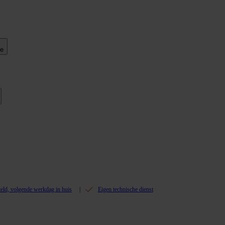
ie
teld, volgende werkdag in huis
Eigen technische dienst