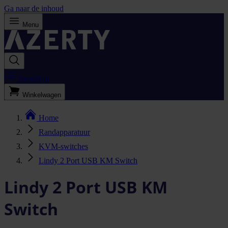
Ga naar de inhoud
Menu
Bestellijst
Winkelwagen
Home
Randapparatuur
KVM-switches
Lindy 2 Port USB KM Switch
Lindy 2 Port USB KM
Switch