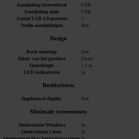
Aansluiting toetsenbord
USB
Aansluiting muis
USB
Aantal USB 2.0-poorten
3
Audio-aansluitingen
Nee
Design
Rack-montage
Nee
Kleur van het product
Zwart
Snoerlengte
1.1 m
LED-indicatoren
Ja
Beeldscherm
Ingebouwd display
Nee
Minimale systeemeisen
Ondersteunt Windows
Ja
Ondersteunt Linux
Ja
Ondersteunt Mac-besturingssysteem
Ja