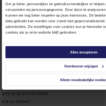
Om je beter, persoonlijker en gebruiksvriendelijker te helpen
verzamelen wij persoonsgegevens. Door deze te analyseren 
Klantenservice@azerty.nl
kunnen we nog beter inspelen op jouw interesses. Dit beteken
data gebruikt kan worden voor zowel niet-gepersonaliseerde
advertenties. De instellingen voor cookies kun je hieronder 
Meld je aan voor onze nieuwsbrief!
cookies als je onze website blijft gebruiken.
Ontvang als eerste de beste deals in je inbox
Meld je aan
Alles accepteren
Footer
Azerty
Voorkeuren wijzigen
Tjalkstraat 4b
Alleen noodzakelijke cookie
8102 HG Raalte
BTW nr: NL 8517.04.578.B01
KvK nr: 55425437