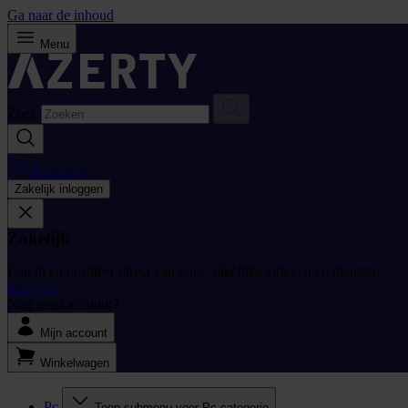
Ga naar de inhoud
Menu
Zoek
Bestellijst
Zakelijk inloggen
Zakelijk
Log in en profiteer direct van jouw zakelijke tarieven en diensten.
Inloggen
Nog geen account?
Mijn account
Winkelwagen
Pc
Toon submenu voor Pc categorie