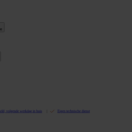
ie
teld, volgende werkdag in huis
Eigen technische dienst