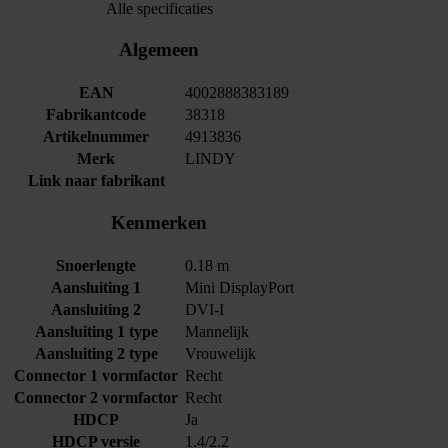
Alle specificaties
Algemeen
EAN
4002888383189
Fabrikantcode
38318
Artikelnummer
4913836
Merk
LINDY
Link naar fabrikant
Kenmerken
Snoerlengte
0.18 m
Aansluiting 1
Mini DisplayPort
Aansluiting 2
DVI-I
Aansluiting 1 type
Mannelijk
Aansluiting 2 type
Vrouwelijk
Connector 1 vormfactor
Recht
Connector 2 vormfactor
Recht
HDCP
Ja
HDCP versie
1.4/2.2