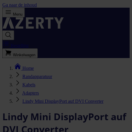
Ga naar de inhoud
Menu
Bestellijst
Winkelwagen
Home
Randapparatuur
Kabels
Adapters
Lindy Mini DisplayPort auf DVI Converter
Lindy Mini DisplayPort auf
DVI Converter