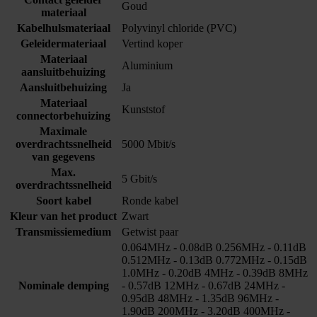
Goud
materiaal
Kabelhulsmateriaal
Polyvinyl chloride (PVC)
Geleidermateriaal
Vertind koper
Materiaal
Aluminium
aansluitbehuizing
Aansluitbehuizing
Ja
Materiaal
Kunststof
connectorbehuizing
Maximale
overdrachtssnelheid
5000 Mbit/s
van gegevens
Max.
5 Gbit/s
overdrachtssnelheid
Soort kabel
Ronde kabel
Kleur van het product
Zwart
Transmissiemedium
Getwist paar
0.064MHz - 0.08dB 0.256MHz - 0.11dB
0.512MHz - 0.13dB 0.772MHz - 0.15dB
1.0MHz - 0.20dB 4MHz - 0.39dB 8MHz
Nominale demping
- 0.57dB 12MHz - 0.67dB 24MHz -
0.95dB 48MHz - 1.35dB 96MHz -
1.90dB 200MHz - 3.20dB 400MHz -