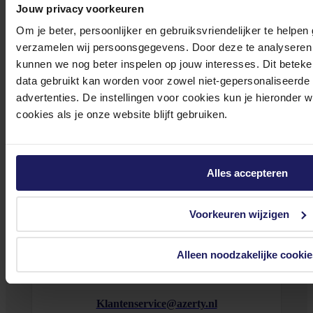
Jouw privacy voorkeuren
tot 17.00 uur en op zaterdag van 10.00 tot 15.00 uur.
Om je beter, persoonlijker en gebruiksvriendelijker te helpen
verzamelen wij persoonsgegevens. Door deze te analyseren 
kunnen we nog beter inspelen op jouw interesses. Dit beteken
data gebruikt kan worden voor zowel niet-gepersonaliseerde
advertenties. De instellingen voor cookies kun je hieronder 
Bekijk onze veelgestelde vragen
cookies als je onze website blijft gebruiken.
Alles accepteren
0572 328 120
Voorkeuren wijzigen
Alleen noodzakelijke cookie
Klantenservice@azerty.nl