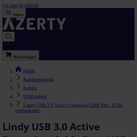
Ga naar de inhoud
Menu
Bestellijst
Winkelwagen
Home
Randapparatuur
Kabels
USB-kabels
Lindy USB 3.0 Active Extension Cable Pro - USB-
verlengkabel
Lindy USB 3.0 Active