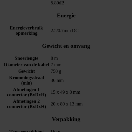
5.80dB
Energie
Energieverbruik
2.5/0.7mm DC
opmerking
Gewicht en omvang
Snoerlengte
8 m
Diameter van de kabel
7 mm
Gewicht
750 g
Krommingsstraal
36 mm
(min)
Afmetingen 1
15 x 49 x 8 mm
connector (BxDxH)
Afmetingen 2
20 x 80 x 13 mm
connector (BxDxH)
Verpakking
Type verpakking
Doos