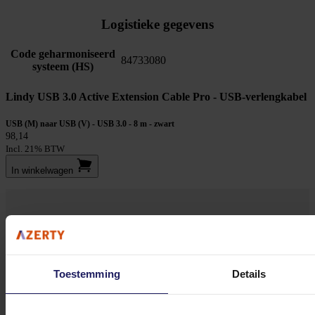
Logistieke gegevens
Code geharmoniseerd
84733080
systeem (HS)
Lindy USB 3.0 Active Extension Cable Pro - USB-verlengkabel
USB (M) naar USB (V) - USB 3.0 - 8 m - zwart
98,14
Incl. 21% BTW
In winkel­wagen
Stel jouw vragen aan onze klantenservice!
Heb je vragen over onze producten, diensten of service? Onze deskundige
medewerker
s staan klaar om jouw vragen te beantwoorden en verwijzen je
Toestemming
Details
door indien nodig.
Onze klantenservice is via mail bereikbaar van maandag t/m vrijdag van 09.00