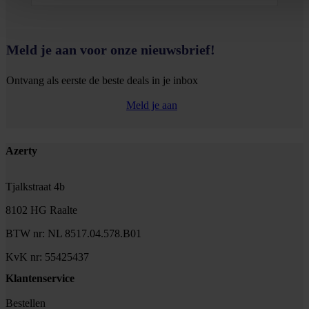
Meld je aan voor onze nieuwsbrief!
Ontvang als eerste de beste deals in je inbox
Meld je aan
Footer
Azerty
Tjalkstraat 4b
8102 HG Raalte
BTW nr: NL 8517.04.578.B01
KvK nr: 55425437
Klantenservice
Bestellen