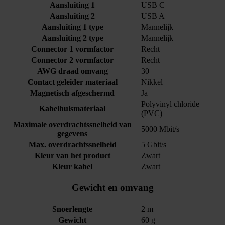
Aansluiting 1
USB C
Aansluiting 2
USB A
Aansluiting 1 type
Mannelijk
Aansluiting 2 type
Mannelijk
Connector 1 vormfactor
Recht
Connector 2 vormfactor
Recht
AWG draad omvang
30
Contact geleider materiaal
Nikkel
Magnetisch afgeschermd
Ja
Polyvinyl chloride
Kabelhulsmateriaal
(PVC)
Maximale overdrachtssnelheid van
5000 Mbit/s
gegevens
Max. overdrachtssnelheid
5 Gbit/s
Kleur van het product
Zwart
Kleur kabel
Zwart
Gewicht en omvang
Snoerlengte
2 m
Gewicht
60 g