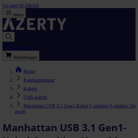
Ga naar de inhoud
Menu
Bestellijst
Winkelwagen
Home
Randapparatuur
Kabels
USB-kabels
Manhattan USB 3.1 Gen1-Kabel C-stekker/A-stekker 2m
zwart
Manhattan USB 3.1 Gen1-