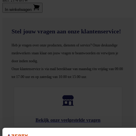
Incl. 21% BTW
In winkel­wagen
Stel jouw vragen aan onze klantenservice!
Heb je vragen over onze producten, diensten of service? Onze deskundige
medewerker
s staan klaar om jouw vragen te beantwoorden en verwijzen je
door indien nodig.
Onze klantenservice is via mail bereikbaar van maandag t/m vrijdag van 09.00
tot 17.00 uur en op zaterdag van 10.00 tot 15.00 uur.
Bekijk onze veelgestelde vragen