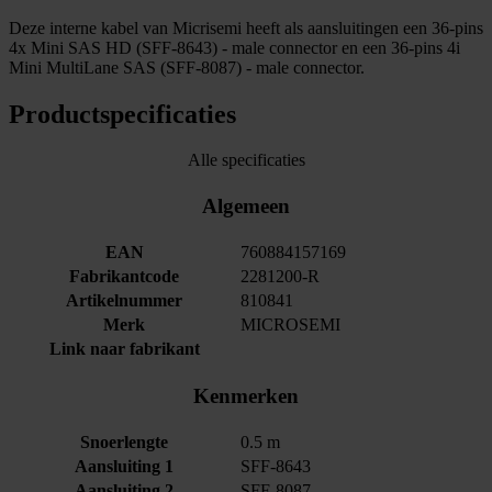
Deze interne kabel van Micrisemi heeft als aansluitingen een 36-pins
4x Mini SAS HD (SFF-8643) - male connector en een 36-pins 4i
Mini MultiLane SAS (SFF-8087) - male connector.
Productspecificaties
Alle specificaties
Algemeen
EAN
760884157169
Fabrikantcode
2281200-R
Artikelnummer
810841
Merk
MICROSEMI
Link naar fabrikant
Kenmerken
Snoerlengte
0.5 m
Aansluiting 1
SFF-8643
Aansluiting 2
SFF-8087