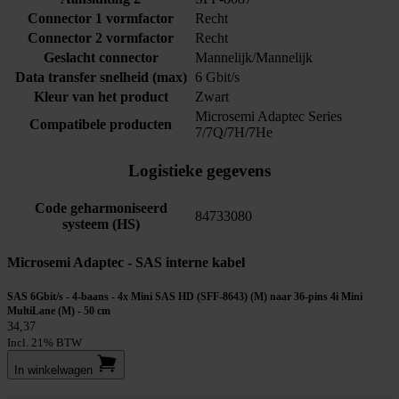
Connector 1 vormfactor
Recht
Connector 2 vormfactor
Recht
Geslacht connector
Mannelijk/Mannelijk
Data transfer snelheid (max)
6 Gbit/s
Kleur van het product
Zwart
Microsemi Adaptec Series
Compatibele producten
7/7Q/7H/7He
Logistieke gegevens
Code geharmoniseerd
84733080
systeem (HS)
Microsemi Adaptec - SAS interne kabel
SAS 6Gbit/s - 4-baans - 4x Mini SAS HD (SFF-8643) (M) naar 36-pins 4i Mini
MultiLane (M) - 50 cm
34,37
Incl. 21% BTW
In winkel­wagen