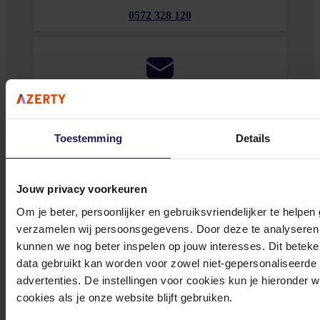
0572 328 120
Klantenservice@azerty.nl
Toestemming
Details
Meld je aan voor onze nieuwsbrief!
Jouw privacy voorkeuren
Ontvang als eerste de beste deals in je inbox
Om je beter, persoonlijker en gebruiksvriendelijker te helpen
verzamelen wij persoonsgegevens. Door deze te analyseren 
Meld je aan
kunnen we nog beter inspelen op jouw interesses. Dit beteken
data gebruikt kan worden voor zowel niet-gepersonaliseerde
Footer
Azerty
advertenties. De instellingen voor cookies kun je hieronder 
cookies als je onze website blijft gebruiken.
Tjalkstraat 4b