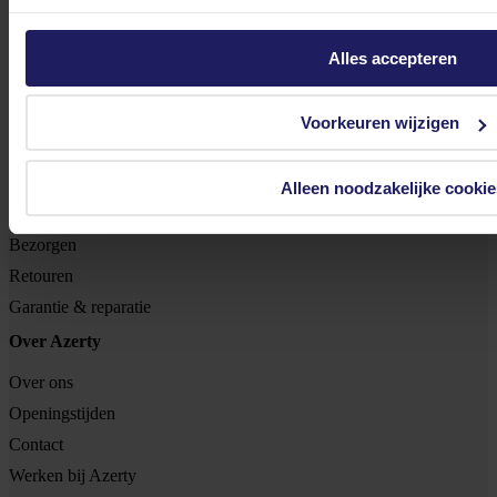
8102 HG Raalte
Alles accepteren
BTW nr: NL 8517.04.578.B01
KvK nr: 55425437
Voorkeuren wijzigen
Klantenservice
Bestellen
Alleen noodzakelijke cookie
Betalen
Bezorgen
Retouren
Garantie & reparatie
Over Azerty
Over ons
Openingstijden
Contact
Werken bij Azerty