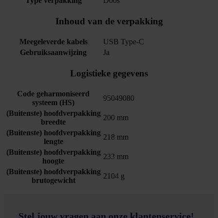
Type verpakking
Doos
Inhoud van de verpakking
Meegeleverde kabels
USB Type-C
Gebruiksaanwijzing
Ja
Logistieke gegevens
Code geharmoniseerd
95049080
systeem (HS)
(Buitenste) hoofdverpakking
200 mm
breedte
(Buitenste) hoofdverpakking
218 mm
lengte
(Buitenste) hoofdverpakking
233 mm
hoogte
(Buitenste) hoofdverpakking
2104 g
brutogewicht
Stel jouw vragen aan onze klantenservice!