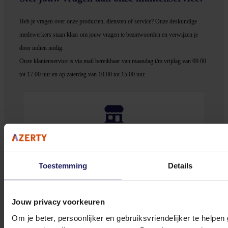
Heb je vragen over onze producten, diensten of service? Onze deskundige
medewerker
s staan klaar om jouw vragen te beantwoorden en verwijzen je
door indien nodig.
Onze klantenservice is via mail bereikbaar van maandag t/m vrijdag van 09.00
tot 17.00 uur en op zaterdag van 10.00 tot 15.00 uur.
Bekijk onze veelgestelde vragen
Toestemming
Details
Jouw privacy voorkeuren
0572 328 120
Om je beter, persoonlijker en gebruiksvriendelijker te helpen