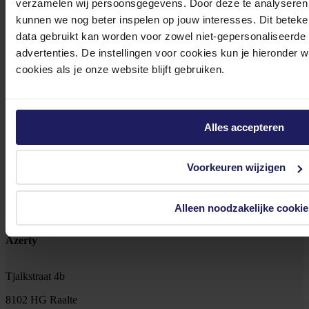
verzamelen wij persoonsgegevens. Door deze te analyseren 
kunnen we nog beter inspelen op jouw interesses. Dit beteken
data gebruikt kan worden voor zowel niet-gepersonaliseerde
advertenties. De instellingen voor cookies kun je hieronder 
cookies als je onze website blijft gebruiken.
Klantenservice@azerty.nl
Alles accepteren
Meld je aan voor onze nieuwsbrief!
Voorkeuren wijzigen
Ontvang als eerste de beste deals in je inbox
Meld je aan
Alleen noodzakelijke cookie
Footer
Azerty
Tjalkstraat 4b
8102 HG Raalte