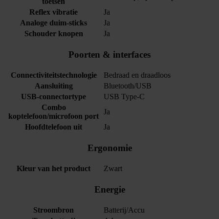
toetsen
Reflex vibratie
Ja
Analoge duim-sticks
Ja
Schouder knopen
Ja
Poorten & interfaces
Connectiviteitstechnologie
Bedraad en draadloos
Aansluiting
Bluetooth/USB
USB-connectortype
USB Type-C
Combo
Ja
koptelefoon/microfoon port
Hoofdtelefoon uit
Ja
Ergonomie
Kleur van het product
Zwart
Energie
Stroombron
Batterij/Accu