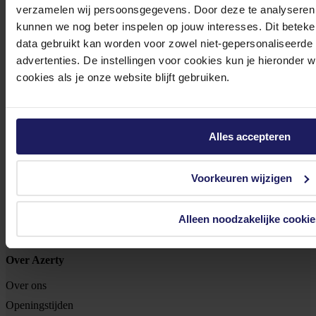
Footer
Azerty
verzamelen wij persoonsgegevens. Door deze te analyseren 
kunnen we nog beter inspelen op jouw interesses. Dit beteken
Tjalkstraat 4b
data gebruikt kan worden voor zowel niet-gepersonaliseerde
advertenties. De instellingen voor cookies kun je hieronder 
8102 HG Raalte
cookies als je onze website blijft gebruiken.
BTW nr: NL 8517.04.578.B01
KvK nr: 55425437
Klantenservice
Alles accepteren
Bestellen
Voorkeuren wijzigen
Betalen
Bezorgen
Retouren
Alleen noodzakelijke cookie
Garantie & reparatie
Over Azerty
Over ons
Openingstijden