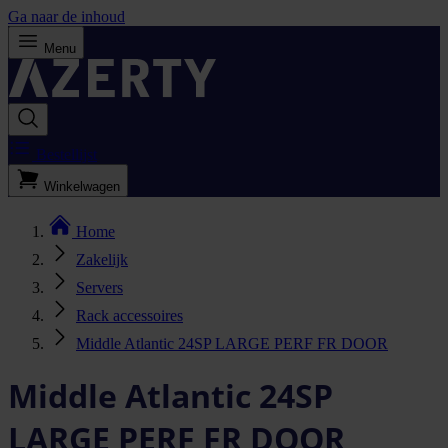
Ga naar de inhoud
Menu
Bestellijst
Winkelwagen
Home
Zakelijk
Servers
Rack accessoires
Middle Atlantic 24SP LARGE PERF FR DOOR
Middle Atlantic 24SP
LARGE PERF FR DOOR