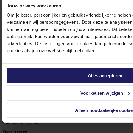
Meld je aan
Jouw privacy voorkeuren
Om je beter, persoonlijker en gebruiksvriendelijker te helpen
verzamelen wij persoonsgegevens. Door deze te analyseren 
Footer
Azerty
kunnen we nog beter inspelen op jouw interesses. Dit beteken
data gebruikt kan worden voor zowel niet-gepersonaliseerde
Tjalkstraat 4b
advertenties. De instellingen voor cookies kun je hieronder 
8102 HG Raalte
cookies als je onze website blijft gebruiken.
BTW nr: NL 8517.04.578.B01
KvK nr: 55425437
Alles accepteren
Klantenservice
Bestellen
Voorkeuren wijzigen
Betalen
Bezorgen
Alleen noodzakelijke cookie
Retouren
Garantie & reparatie
Over Azerty