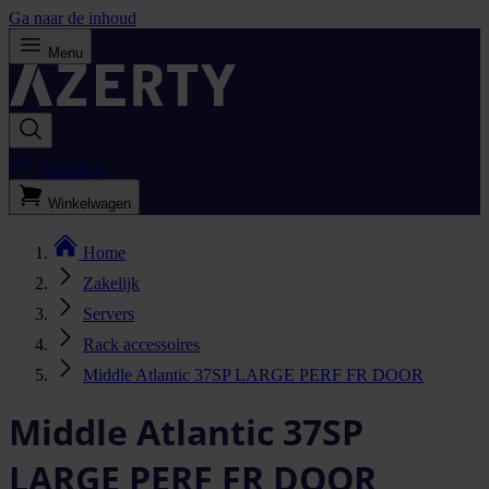
Ga naar de inhoud
Menu
Bestellijst
Winkelwagen
Home
Zakelijk
Servers
Rack accessoires
Middle Atlantic 37SP LARGE PERF FR DOOR
Middle Atlantic 37SP
LARGE PERF FR DOOR