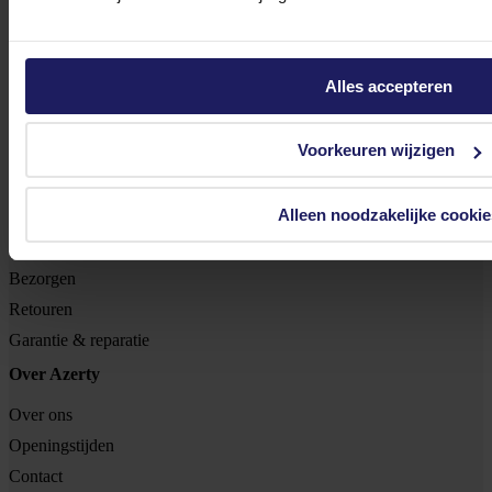
Tjalkstraat 4b
8102 HG Raalte
Alles accepteren
BTW nr: NL 8517.04.578.B01
KvK nr: 55425437
Voorkeuren wijzigen
Klantenservice
Alleen noodzakelijke cookie
Bestellen
Betalen
Bezorgen
Retouren
Garantie & reparatie
Over Azerty
Over ons
Openingstijden
Contact