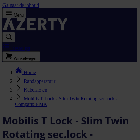
Ga naar de inhoud
Menu
Bestellijst
Winkelwagen
Home
Randapparatuur
Kabelsloten
Mobilis T Lock - Slim Twin Rotating sec.lock -
Compatible MK
Mobilis T Lock - Slim Twin
Rotating sec.lock -