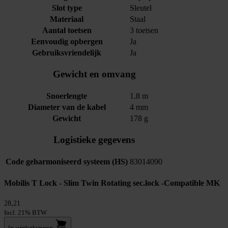
Slot type
Sleutel
Materiaal
Staal
Aantal toetsen
3 toetsen
Eenvoudig opbergen
Ja
Gebruiksvriendelijk
Ja
Gewicht en omvang
Snoerlengte
1.8 m
Diameter van de kabel
4 mm
Gewicht
178 g
Logistieke gegevens
Code geharmoniseerd systeem (HS)
83014090
Mobilis T Lock - Slim Twin Rotating sec.lock -Compatible MK
28,21
Incl. 21% BTW