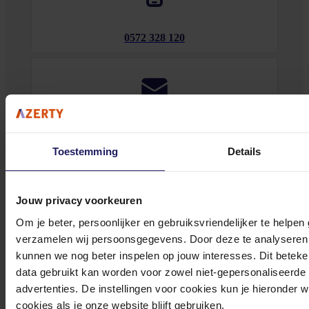
0572 328 120
Klantenservice@azerty.nl
Toestemming
Details
Meld je aan voor onze nieuwsbrief!
Jouw privacy voorkeuren
Om je beter, persoonlijker en gebruiksvriendelijker te helpen
Ontvang als eerste de beste deals in je inbox
verzamelen wij persoonsgegevens. Door deze te analyseren 
Meld je aan
kunnen we nog beter inspelen op jouw interesses. Dit beteken
data gebruikt kan worden voor zowel niet-gepersonaliseerde
advertenties. De instellingen voor cookies kun je hieronder 
Footer
Azerty
cookies als je onze website blijft gebruiken.