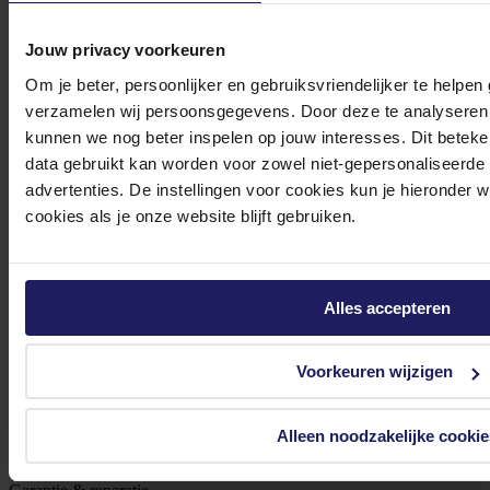
Ontvang als eerste de beste deals in je inbox
Jouw privacy voorkeuren
Meld je aan
Om je beter, persoonlijker en gebruiksvriendelijker te helpen
verzamelen wij persoonsgegevens. Door deze te analyseren 
Footer
Azerty
kunnen we nog beter inspelen op jouw interesses. Dit beteken
data gebruikt kan worden voor zowel niet-gepersonaliseerde
Tjalkstraat 4b
advertenties. De instellingen voor cookies kun je hieronder 
cookies als je onze website blijft gebruiken.
8102 HG Raalte
BTW nr: NL 8517.04.578.B01
KvK nr: 55425437
Alles accepteren
Klantenservice
Bestellen
Voorkeuren wijzigen
Betalen
Bezorgen
Alleen noodzakelijke cookie
Retouren