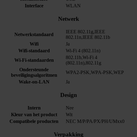
Interface
WLAN
Netwerk
IEEE 802.11g,IEEE
Netwerkstandaard
802.11n,IEEE 802.11b
Wifi
Ja
Wifi-standaard
Wi-Fi 4 (802.11n)
802.11b,Wi-Fi 4
Wi-Fi-standaarden
(802.11n),802.11g
Ondersteunde
WPA2-PSK,WPA-PSK,WEP
beveiligingsalgoritmen
Wake-on-LAN
Ja
Design
Intern
Nee
Kleur van het product
Wit
Compatibele producten
NEC M/P/PA/PX/PH/UMxx0
Verpakking