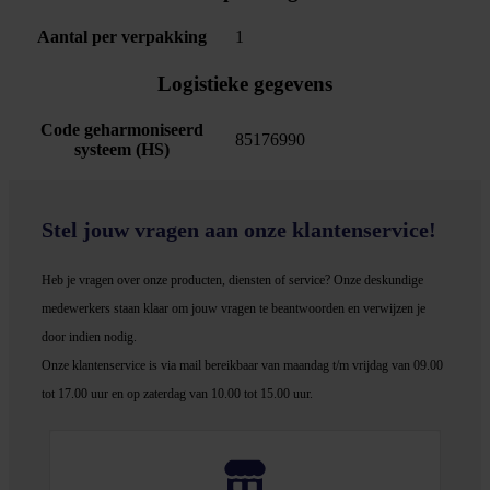
Aantal per verpakking
1
Logistieke gegevens
Code geharmoniseerd
85176990
systeem (HS)
Stel jouw vragen aan onze klantenservice!
Heb je vragen over onze producten, diensten of service? Onze deskundige
medewerker
s staan klaar om jouw vragen te beantwoorden en verwijzen je
door indien nodig.
Onze klantenservice is via mail bereikbaar van maandag t/m vrijdag van 09.00
tot 17.00 uur en op zaterdag van 10.00 tot 15.00 uur.