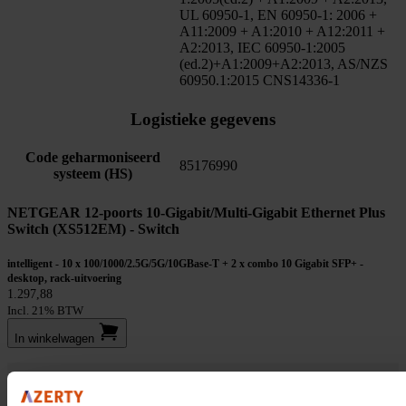
UL 60950-1, EN 60950-1: 2006 +
A11:2009 + A1:2010 + A12:2011 +
A2:2013, IEC 60950-1:2005
(ed.2)+A1:2009+A2:2013, AS/NZS
60950.1:2015 CNS14336-1
Logistieke gegevens
Code geharmoniseerd
85176990
systeem (HS)
NETGEAR 12-poorts 10-Gigabit/Multi-Gigabit Ethernet Plus
Switch (XS512EM) - Switch
intelligent - 10 x 100/1000/2.5G/5G/10GBase-T + 2 x combo 10 Gigabit SFP+ -
desktop, rack-uitvoering
1.297,88
Incl. 21% BTW
In winkel­wagen
Stel jouw vragen aan onze klantenservice!