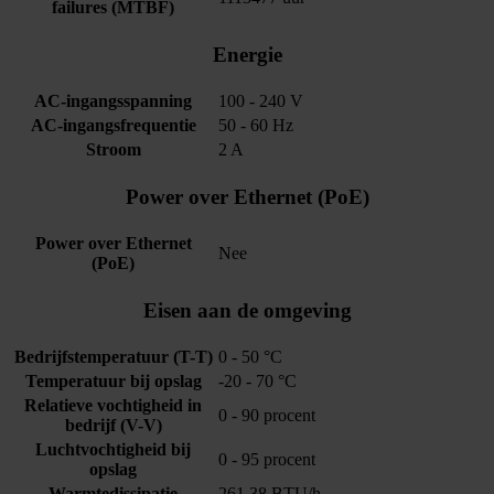
failures (MTBF)
Energie
AC-ingangsspanning
100 - 240 V
AC-ingangsfrequentie
50 - 60 Hz
Stroom
2 A
Power over Ethernet (PoE)
Power over Ethernet
Nee
(PoE)
Eisen aan de omgeving
Bedrijfstemperatuur (T-T)
0 - 50 °C
Temperatuur bij opslag
-20 - 70 °C
Relatieve vochtigheid in
0 - 90 procent
bedrijf (V-V)
Luchtvochtigheid bij
0 - 95 procent
opslag
Warmtedissipatie
261.38 BTU/h