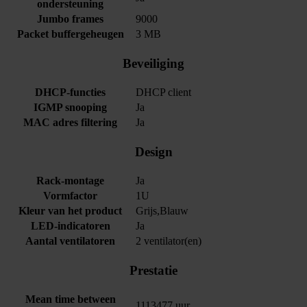
ondersteuning
Jumbo frames
9000
Packet buffergeheugen
3 MB
Beveiliging
DHCP-functies
DHCP client
IGMP snooping
Ja
MAC adres filtering
Ja
Design
Rack-montage
Ja
Vormfactor
1U
Kleur van het product
Grijs,Blauw
LED-indicatoren
Ja
Aantal ventilatoren
2 ventilator(en)
Prestatie
Mean time between
1113477 uur