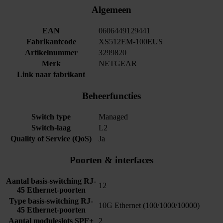
Algemeen
EAN
0606449129441
Fabrikantcode
XS512EM-100EUS
Artikelnummer
3299820
Merk
NETGEAR
Link naar fabrikant
Beheerfuncties
Switch type
Managed
Switch-laag
L2
Quality of Service (QoS)
Ja
Poorten & interfaces
Aantal basis-switching RJ-
12
45 Ethernet-poorten
Type basis-switching RJ-
10G Ethernet (100/1000/10000)
45 Ethernet-poorten
Aantal moduleslots SPF+
2