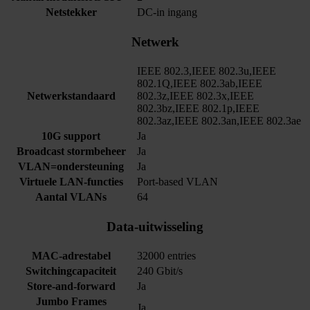
Netstekker
DC-in ingang
Netwerk
IEEE 802.3,IEEE 802.3u,IEEE
802.1Q,IEEE 802.3ab,IEEE
Netwerkstandaard
802.3z,IEEE 802.3x,IEEE
802.3bz,IEEE 802.1p,IEEE
802.3az,IEEE 802.3an,IEEE 802.3ae
10G support
Ja
Broadcast stormbeheer
Ja
VLAN=ondersteuning
Ja
Virtuele LAN-functies
Port-based VLAN
Aantal VLANs
64
Data-uitwisseling
MAC-adrestabel
32000 entries
Switchingcapaciteit
240 Gbit/s
Store-and-forward
Ja
Jumbo Frames
Ja