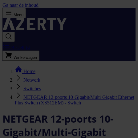
Ga naar de inhoud
Menu
Bestellijst
Winkelwagen
Home
Netwerk
Switches
NETGEAR 12-poorts 10-Gigabit/Multi-Gigabit Ethernet
Plus Switch (XS512EM) - Switch
NETGEAR 12-poorts 10-
Gigabit/Multi-Gigabit