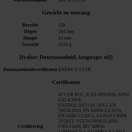
Gewicht en omvang
Breedte
328
Diepte
204 mm
Hoogte
43 mm
Gewicht
2510 g
[{value: Duurzaamheid, language: nl}]
Duurzaamheidscertificaten
ENERGY STAR
Certificaten
47 CFR FCC, ICES-003:2016, ANSI
C63.4:2014,
EN55032:2012+AC:2013, EN
55024:2010, EN 61000-3-2:2014,
EN 6100-3-3:2013, AS/NZS CISPR
32:2013, VCCI-CISPR32:2016,
Certificering
CNS 13438, IEC 60950-
1:2005(ed.2) + A1:2009 + A2:2013,