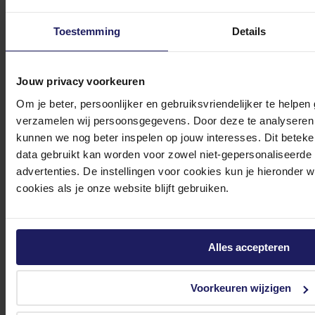
Heb je vragen over onze producten, diensten of service? Onze deskundige
Toestemming
Details
medewerker
s staan klaar om jouw vragen te beantwoorden en verwijzen je
door indien nodig.
Jouw privacy voorkeuren
Onze klantenservice is via mail bereikbaar van maandag t/m vrijdag van 09.00
Om je beter, persoonlijker en gebruiksvriendelijker te helpen
tot 17.00 uur en op zaterdag van 10.00 tot 15.00 uur.
verzamelen wij persoonsgegevens. Door deze te analyseren 
kunnen we nog beter inspelen op jouw interesses. Dit beteken
data gebruikt kan worden voor zowel niet-gepersonaliseerde
advertenties. De instellingen voor cookies kun je hieronder 
cookies als je onze website blijft gebruiken.
Bekijk onze veelgestelde vragen
Alles accepteren
Voorkeuren wijzigen
0572 328 120