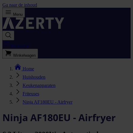
Ga naar de inhoud
Menu
Bestellijst
Winkelwagen
Home
Huishouden
Keukenapparaten
Friteuses
Ninja AF180EU - Airfryer
Ninja AF180EU - Airfryer