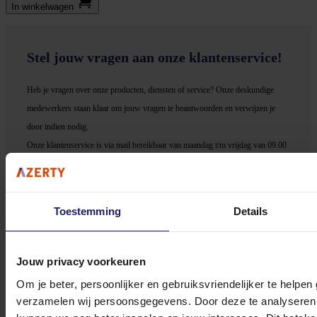
In winkel­wagen
Stel jouw vragen aan onze klantenservice!
Heb je vragen over onze producten, diensten of service? Onze deskundige
medewerker
s staan klaar om jouw vragen te beantwoorden en verwijzen je
door indien nodig.
Onze klantenservice is via mail bereikbaar van maandag t/m vrijdag van 09.00
tot 17.00 uur en op zaterdag van 10.00 tot 15.00 uur.
Toestemming
Details
Jouw privacy voorkeuren
Bekijk onze veelgestelde vragen
Om je beter, persoonlijker en gebruiksvriendelijker te helpen
verzamelen wij persoonsgegevens. Door deze te analyseren 