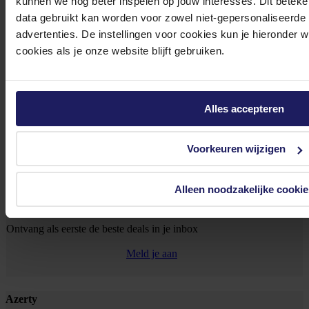
kunnen we nog beter inspelen op jouw interesses. Dit beteken
data gebruikt kan worden voor zowel niet-gepersonaliseerde
advertenties. De instellingen voor cookies kun je hieronder 
0572 328 120
cookies als je onze website blijft gebruiken.
Alles accepteren
Klantenservice@azerty.nl
Voorkeuren wijzigen
Alleen noodzakelijke cookie
Meld je aan voor onze nieuwsbrief!
Ontvang als eerste de beste deals in je inbox
Meld je aan
Footer
Azerty