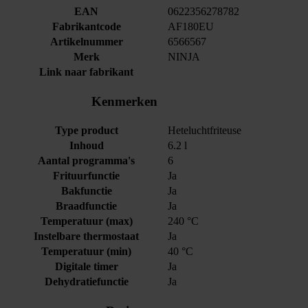
EAN
0622356278782
Fabrikantcode
AF180EU
Artikelnummer
6566567
Merk
NINJA
Link naar fabrikant
Kenmerken
Type product
Heteluchtfriteuse
Inhoud
6.2 l
Aantal programma's
6
Frituurfunctie
Ja
Bakfunctie
Ja
Braadfunctie
Ja
Temperatuur (max)
240 °C
Instelbare thermostaat
Ja
Temperatuur (min)
40 °C
Digitale timer
Ja
Dehydratiefunctie
Ja