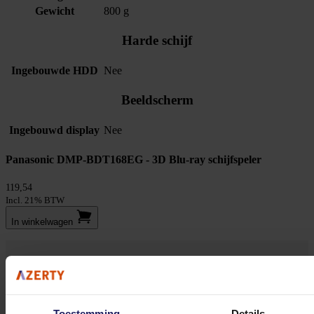
Gewicht
800 g
Harde schijf
Ingebouwde HDD
Nee
Beeldscherm
Ingebouwd display
Nee
Panasonic DMP-BDT168EG - 3D Blu-ray schijfspeler
119,54
Incl. 21% BTW
In winkel­wagen
Stel jouw vragen aan onze klantenservice!
Heb je vragen over onze producten, diensten of service? Onze deskundige
Toestemming
Details