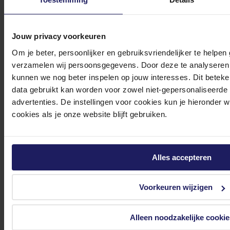
medewerker
s staan klaar om jouw vragen te beantwoorden en verwijzen je
door indien nodig.
Onze klantenservice is via mail bereikbaar van maandag t/m vrijdag van 09.00
Jouw privacy voorkeuren
tot 17.00 uur en op zaterdag van 10.00 tot 15.00 uur.
Om je beter, persoonlijker en gebruiksvriendelijker te helpen
verzamelen wij persoonsgegevens. Door deze te analyseren 
kunnen we nog beter inspelen op jouw interesses. Dit beteken
data gebruikt kan worden voor zowel niet-gepersonaliseerde
advertenties. De instellingen voor cookies kun je hieronder 
cookies als je onze website blijft gebruiken.
Bekijk onze veelgestelde vragen
Alles accepteren
Voorkeuren wijzigen
0572 328 120
Alleen noodzakelijke cookie