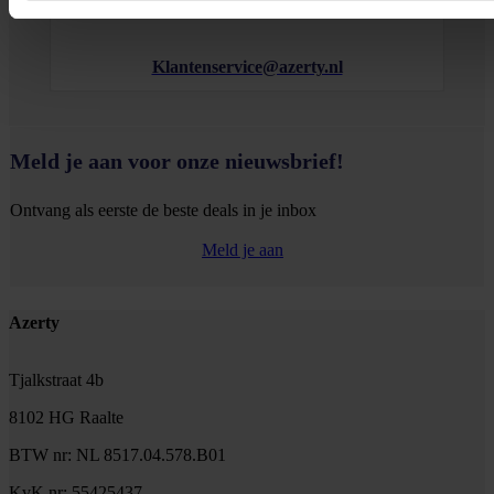
Klantenservice@azerty.nl
Meld je aan voor onze nieuwsbrief!
Ontvang als eerste de beste deals in je inbox
Meld je aan
Footer
Azerty
Tjalkstraat 4b
8102 HG Raalte
BTW nr: NL 8517.04.578.B01
KvK nr: 55425437