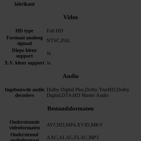
fabrikant
Video
HD type
Full HD
Formaat analoog
NTSC,PAL
signaal
Diepe kleur
Ja
support
X.V. kleur support
Ja
Audio
Ingebouwde audio
Dolby Digital Plus,Dolby TrueHD,Dolby
decoders
Digital,DTS-HD Master Audio
Bestandsformaten
Ondersteunde
AVCHD,MP4,XVID,MKV
videoformaten
Ondersteund
AAC,ALAC,FLAC,MP3
audioformaat