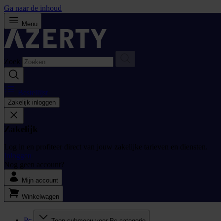
Ga naar de inhoud
Menu
Zoek
Bestellijst
Zakelijk inloggen
Zakelijk
Log in en profiteer direct van jouw zakelijke tarieven en diensten.
Inloggen
Nog geen account?
Mijn account
Winkelwagen
Pc
Toon submenu voor Pc categorie