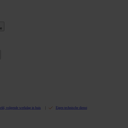
ie
teld, volgende werkdag in huis
Eigen technische dienst