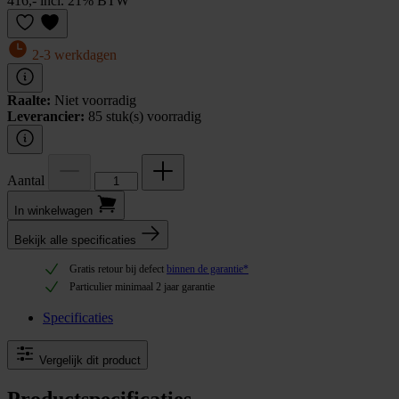
416,- incl. 21% BTW
2-3 werkdagen
Raalte:
Niet voorradig
Leverancier:
85 stuk(s) voorradig
Aantal
In winkel­wagen
Bekijk alle specificaties
Gratis retour bij defect
binnen de garantie*
Particulier minimaal 2 jaar garantie
Specificaties
Vergelijk dit product
Productspecificaties