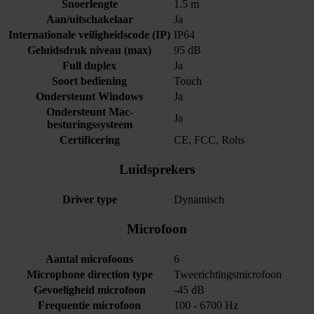
Snoerlengte
1.5 m
Aan/uitschakelaar
Ja
Internationale veiligheidscode (IP)
IP64
Geluidsdruk niveau (max)
95 dB
Full duplex
Ja
Soort bediening
Touch
Ondersteunt Windows
Ja
Ondersteunt Mac-
Ja
besturingssysteem
Certificering
CE, FCC, Rohs
Luidsprekers
Driver type
Dynamisch
Microfoon
Aantal microfoons
6
Microphone direction type
Tweerichtingsmicrofoon
Gevoeligheid microfoon
-45 dB
Frequentie microfoon
100 - 6700 Hz