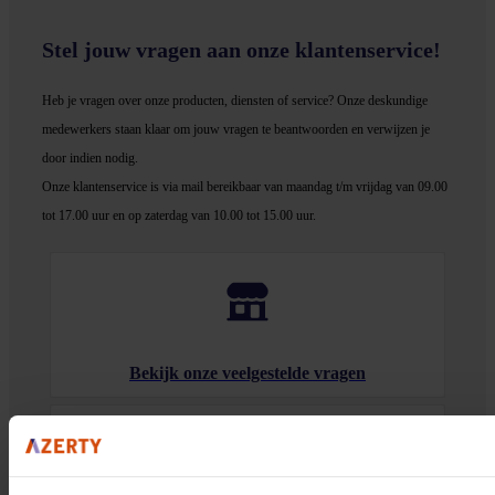
Stel jouw vragen aan onze klantenservice!
Heb je vragen over onze producten, diensten of service? Onze deskundige
medewerker
s staan klaar om jouw vragen te beantwoorden en verwijzen je
door indien nodig.
Onze klantenservice is via mail bereikbaar van maandag t/m vrijdag van 09.00
tot 17.00 uur en op zaterdag van 10.00 tot 15.00 uur.
Bekijk onze veelgestelde vragen