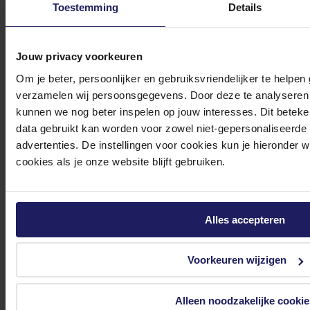
Toestemming
Details
0572 328 120
Jouw privacy voorkeuren
Om je beter, persoonlijker en gebruiksvriendelijker te helpen
verzamelen wij persoonsgegevens. Door deze te analyseren 
kunnen we nog beter inspelen op jouw interesses. Dit beteken
Klantenservice@azerty.nl
data gebruikt kan worden voor zowel niet-gepersonaliseerde
advertenties. De instellingen voor cookies kun je hieronder 
cookies als je onze website blijft gebruiken.
Meld je aan voor onze nieuwsbrief!
Ontvang als eerste de beste deals in je inbox
Alles accepteren
Meld je aan
Voorkeuren wijzigen
Footer
Azerty
Alleen noodzakelijke cookie