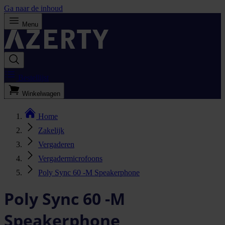
Ga naar de inhoud
Menu
Bestellijst
Winkelwagen
Home
Zakelijk
Vergaderen
Vergadermicrofoons
Poly Sync 60 -M Speakerphone
Poly Sync 60 -M
Speakerphone