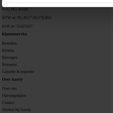
Tjalkstraat 4b
8102 HG Raalte
BTW nr: NL 8517.04.578.B01
KvK nr: 55425437
Klantenservice
Bestellen
Betalen
Bezorgen
Retouren
Garantie & reparatie
Over Azerty
Over ons
Openingstijden
Contact
Werken bij Azerty