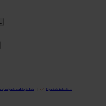
ie
teld, volgende werkdag in huis
Eigen technische dienst