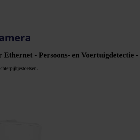
scamera
 Ethernet - Persoons‑ en Voertuigdetectie 
hterpijltjestoetsen.