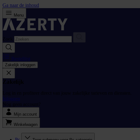
Ga naar de inhoud
Menu
Zoek
Bestellijst
Zakelijk inloggen
Zakelijk
Log in en profiteer direct van jouw zakelijke tarieven en diensten.
Inloggen
Nog geen account?
Mijn account
Winkelwagen
Pc
Toon submenu voor Pc categorie