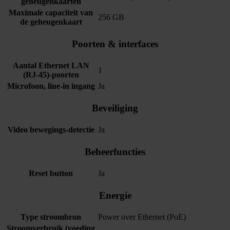
geheugenkaarten
Maximale capaciteit van
256 GB
de geheugenkaart
Poorten & interfaces
Aantal Ethernet LAN
1
(RJ-45)-poorten
Microfoon, line-in ingang
Ja
Beveiliging
Video bewegings-detectie
Ja
Beheerfuncties
Reset button
Ja
Energie
Type stroombron
Power over Ethernet (PoE)
Stroomverbruik (voeding