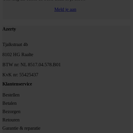
Meld je aan
Footer
Azerty
Tjalkstraat 4b
8102 HG Raalte
BTW nr: NL 8517.04.578.B01
KvK nr: 55425437
Klantenservice
Bestellen
Betalen
Bezorgen
Retouren
Garantie & reparatie