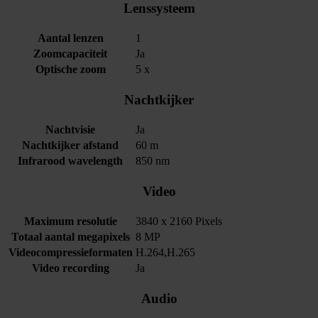
Lenssysteem
Aantal lenzen
1
Zoomcapaciteit
Ja
Optische zoom
5 x
Nachtkijker
Nachtvisie
Ja
Nachtkijker afstand
60 m
Infrarood wavelength
850 nm
Video
Maximum resolutie
3840 x 2160 Pixels
Totaal aantal megapixels
8 MP
Videocompressieformaten
H.264,H.265
Video recording
Ja
Audio