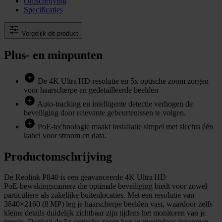
Omschrijving
Specificaties
Vergelijk dit product
Plus- en minpunten
De 4K Ultra HD‑resolutie en 5x optische zoom zorgen
voor haarscherpe en gedetailleerde beelden
Auto‑tracking en intelligente detectie verhogen de
beveiliging door relevante gebeurtenissen te volgen.
PoE‑technologie maakt installatie simpel met slechts één
kabel voor stroom en data.
Productomschrijving
De Reolink P840 is een geavanceerde 4K Ultra HD
PoE‑bewakingscamera die optimale beveiliging biedt voor zowel
particuliere als zakelijke buitenlocaties. Met een resolutie van
3840×2160 (8 MP) leg je haarscherpe beelden vast, waardoor zelfs
kleine details duidelijk zichtbaar zijn tijdens het monitoren van je
terrein. Dankzij de 5x optische zoom kun je moeiteloos inzoomen