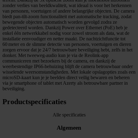
zonder verlies van beeldkwaliteit, wat ideaal is voor het herkennen
van personen, voertuigen of andere belangrijke objecten. De camera
biedt pan‑tilt‑zoom functionaliteit met automatische tracking, zodat
bewegende objecten automatisch worden gevolgd zodra ze
gedetecteerd worden. Dankzij Power over Ethernet (PoE) heb je
enkel één netwerkkabel nodig voor zowel stroom als data, wat de
installatie eenvoudiger en netter maakt. De nachtzichtfunctie tot
60 meter en de slimme detectie van personen, voertuigen en dieren
zorgen ervoor dat je 24/7 betrouwbare beveiliging hebt, zelfs in het
donker. Met tweeweg‑audio kun je via de Reolink‑app
communiceren met bezoekers bij de camera, en dankzij de
weerbestendige IP66‑behuizing blijft de camera betrouwbaar onder
wisselende weersomstandigheden. Met lokale opslagopties zoals een
microSD‑kaart kun je je beelden direct veilig bewaren en beheren
via je smartphone of tablet met Azerty als betrouwbare partner in
beveiliging.
Productspecificaties
Alle specificaties
Algemeen