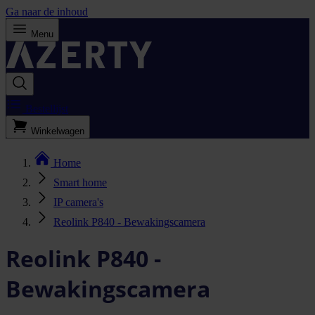
Ga naar de inhoud
Menu
Bestellijst
Winkelwagen
Home
Smart home
IP camera's
Reolink P840 - Bewakingscamera
Reolink P840 -
Bewakingscamera