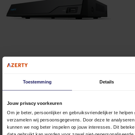
Reolink NVS8 - NVR
Toestemming
Details
Volgende werkdag in huis
314,-
Jouw privacy voorkeuren
In winkel­wagen
Om je beter, persoonlijker en gebruiksvriendelijker te helpen
verzamelen wij persoonsgegevens. Door deze te analyseren 
kunnen we nog beter inspelen op jouw interesses. Dit beteken
data gebruikt kan worden voor zowel niet-gepersonaliseerde