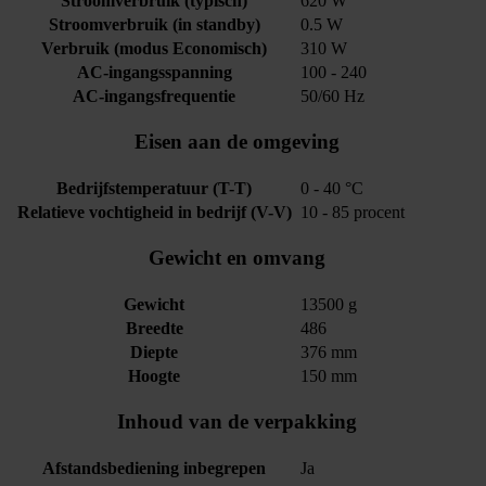
Stroomverbruik (typisch)
620 W
Stroomverbruik (in standby)
0.5 W
Verbruik (modus Economisch)
310 W
AC-ingangsspanning
100 - 240
AC-ingangsfrequentie
50/60 Hz
Eisen aan de omgeving
Bedrijfstemperatuur (T-T)
0 - 40 °C
Relatieve vochtigheid in bedrijf (V-V)
10 - 85 procent
Gewicht en omvang
Gewicht
13500 g
Breedte
486
Diepte
376 mm
Hoogte
150 mm
Inhoud van de verpakking
Afstandsbediening inbegrepen
Ja