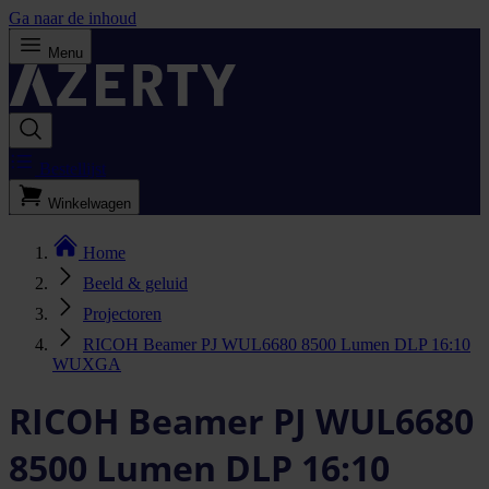
Ga naar de inhoud
Menu
Bestellijst
Winkelwagen
Home
Beeld & geluid
Projectoren
RICOH Beamer PJ WUL6680 8500 Lumen DLP 16:10
WUXGA
RICOH Beamer PJ WUL6680
8500 Lumen DLP 16:10