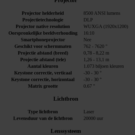
Projector
Projector helderheid
8500 ANSI lumens
Projectietechnologie
DLP
Projector native resolution
WUXGA (1920x1200)
Oorspronkelijke beeldverhouding
16:10
Smartphoneprojector
Nee
Geschikt voor schermmaten
762 - 7620 "
Projectie afstand (breed)
0,78 - 8,22 m
Projectie afstand (tele)
1,26 - 13,1 m
Aantal kleuren
1.073 biljoen kleuren
Keystone correctie, verticaal
-30 - 30 °
Keystone correctie, horizontaal
-30 - 30 °
Matrix grootte
0.67 "
Lichtbron
Type lichtbron
Laser
Levensduur van de lichtbron
20000 uur
Lenssysteem