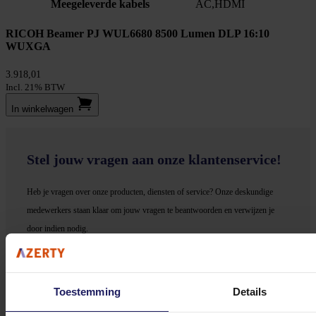
Meegeleverde kabels
AC,HDMI
RICOH Beamer PJ WUL6680 8500 Lumen DLP 16:10
WUXGA
3.918,01
Incl. 21% BTW
In winkel­wagen
Stel jouw vragen aan onze klantenservice!
Heb je vragen over onze producten, diensten of service? Onze deskundige
medewerker
s staan klaar om jouw vragen te beantwoorden en verwijzen je
door indien nodig.
Onze klantenservice is via mail bereikbaar van maandag t/m vrijdag van 09.00
tot 17.00 uur en op zaterdag van 10.00 tot 15.00 uur.
Toestemming
Details