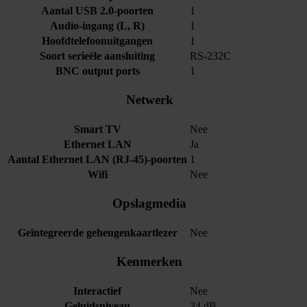
Aantal USB 2.0-poorten
1
Audio-ingang (L, R)
1
Hoofdtelefoonuitgangen
1
Soort serieële aansluiting
RS-232C
BNC output ports
1
Netwerk
Smart TV
Nee
Ethernet LAN
Ja
Aantal Ethernet LAN (RJ-45)-poorten
1
Wifi
Nee
Opslagmedia
Geïntegreerde geheugenkaartlezer
Nee
Kenmerken
Interactief
Nee
Geluidsniveau
34 dB