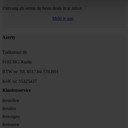
Ontvang als eerste de beste deals in je inbox
Meld je aan
Footer
Azerty
Tjalkstraat 4b
8102 HG Raalte
BTW nr: NL 8517.04.578.B01
KvK nr: 55425437
Klantenservice
Bestellen
Betalen
Bezorgen
Retouren