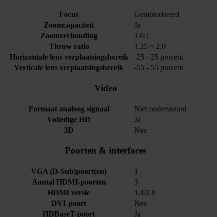
Focus
Gemotoriseerd
Zoomcapaciteit
Ja
Zoomverhouding
1.6:1
Throw ratio
1.25 ~ 2.0
Horizontale lens verplaatsingsbereik
-25 - 25 procent
Verticale lens verplaatsingsbereik
-55 - 55 procent
Video
Formaat analoog signaal
Niet ondersteund
Volledige HD
Ja
3D
Nee
Poorten & interfaces
VGA (D-Sub)poort(en)
1
Aantal HDMI-poorten
3
HDMI versie
1.4/2.0
DVI-poort
Nee
HDBaseT-poort
Ja