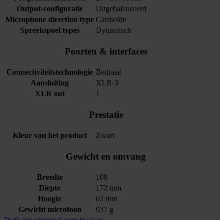
Output-configuratie
Uitgebalanceerd
Microphone direction type
Cardioïde
Spreekspoel types
Dynamisch
Poorten & interfaces
Connectiviteitstechnologie
Bedraad
Aansluiting
XLR-3
XLR out
1
Prestatie
Kleur van het product
Zwart
Gewicht en omvang
Breedte
109
Diepte
172 mm
Hoogte
62 mm
Gewicht microfoon
937 g
Druk om carrousel over te slaan