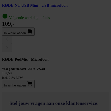
RØDE NT-USB Mini - USB-microfoon
Volgende werkdag in huis
109,-
In winkel­wagen
RØDE PodMic - Microfoon
Voor podium, tafel - 20Hz - Zwart
102,50
Incl. 21% BTW
In winkel­wagen
Stel jouw vragen aan onze klantenservice!