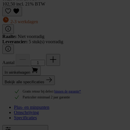
102,50 incl. 21% BTW
2-3 werkdagen
Raalte:
Niet voorradig
Leverancier:
5 stuk(s) voorradig
Aantal
In winkel­wagen
Bekijk alle specificaties
Gratis retour bij defect
binnen de garantie*
Particulier minimaal 2 jaar garantie
Plus- en minpunten
Omschrijving
Specificaties