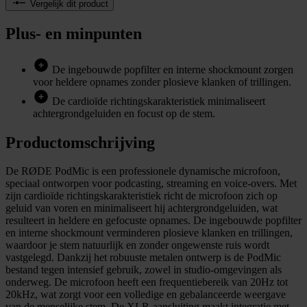
Vergelijk dit product
Plus- en minpunten
De ingebouwde popfilter en interne shockmount zorgen
voor heldere opnames zonder plosieve klanken of trillingen.
De cardioïde richtingskarakteristiek minimaliseert
achtergrondgeluiden en focust op de stem.
Productomschrijving
De RØDE PodMic is een professionele dynamische microfoon,
speciaal ontworpen voor podcasting, streaming en voice-overs. Met
zijn cardioïde richtingskarakteristiek richt de microfoon zich op
geluid van voren en minimaliseert hij achtergrondgeluiden, wat
resulteert in heldere en gefocuste opnames. De ingebouwde popfilter
en interne shockmount verminderen plosieve klanken en trillingen,
waardoor je stem natuurlijk en zonder ongewenste ruis wordt
vastgelegd. Dankzij het robuuste metalen ontwerp is de PodMic
bestand tegen intensief gebruik, zowel in studio-omgevingen als
onderweg. De microfoon heeft een frequentiebereik van 20Hz tot
20kHz, wat zorgt voor een volledige en gebalanceerde weergave
van de menselijke stem. De XLR-aansluiting maakt integratie met