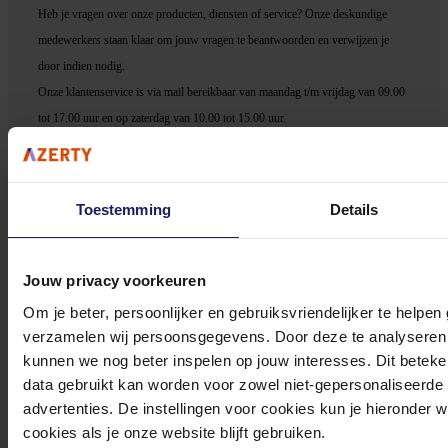
Heb je vragen over onze producten, diensten of service? Onze deskundige
medewerker
s staan klaar om jouw vragen te beantwoorden en verwijzen je
door indien nodig.
Onze klantenservice is via mail bereikbaar van maandag t/m vrijdag van 09.00
tot 17.00 uur en op zaterdag van 10.00 tot 15.00 uur.
Toestemming
Details
Bekijk onze veelgestelde vragen
Jouw privacy voorkeuren
Om je beter, persoonlijker en gebruiksvriendelijker te helpen
verzamelen wij persoonsgegevens. Door deze te analyseren 
kunnen we nog beter inspelen op jouw interesses. Dit beteken
data gebruikt kan worden voor zowel niet-gepersonaliseerde
0572 328 120
advertenties. De instellingen voor cookies kun je hieronder 
cookies als je onze website blijft gebruiken.