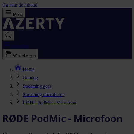
Ga naar de inhoud
Menu
Bestellijst
Winkelwagen
Home
Gaming
Streaming gear
Streaming microfoons
RØDE PodMic - Microfoon
RØDE PodMic - Microfoon