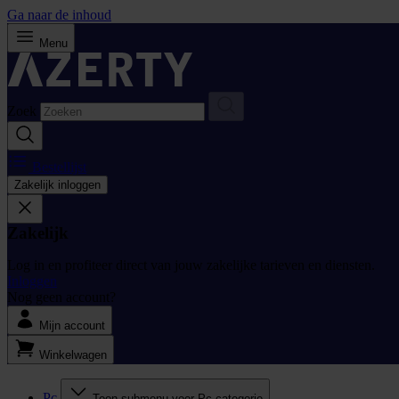
Ga naar de inhoud
Menu
Zoek
Bestellijst
Zakelijk inloggen
Zakelijk
Log in en profiteer direct van jouw zakelijke tarieven en diensten.
Inloggen
Nog geen account?
Mijn account
Winkelwagen
Pc
Toon submenu voor Pc categorie