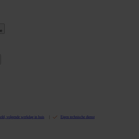
ie
teld, volgende werkdag in huis
Eigen technische dienst